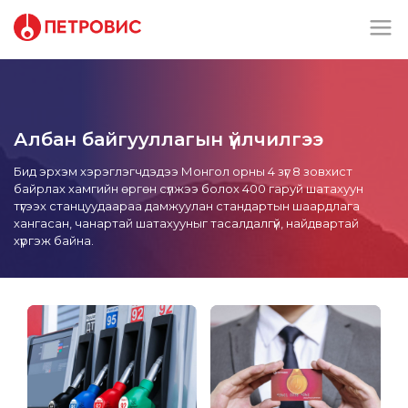
Албан байгууллагын үйлчилгээ
Бид эрхэм хэрэглэгчдэдээ Монгол орны 4 зүг 8 зовхист
байрлах хамгийн өргөн сүлжээ болох 400 гаруй шатахуун
түгээх станцуудаараа дамжуулан стандартын шаардлага
хангасан, чанартай шатахууныг тасалдалгүй, найдвартай
хүргэж байна.