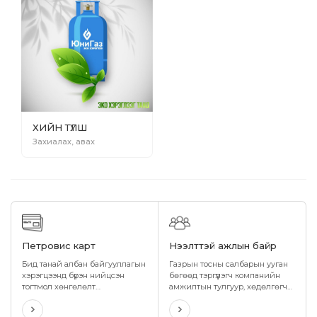
ХИЙН ТҮЛШ
Захиалах, авах
Петровис карт
Нээлттэй ажлын байр
Бид танай албан байгууллагын
Газрын тосны салбарын ууган
хэрэгцээнд бүрэн нийцсэн
бөгөөд тэргүүлэгч компанийн
тогтмол хөнгөлөлт
амжилтын тулгуур, хөдөлгөгч
урамшуулалтай, хэрэглэхэд
хүч болсон ажилтнууддаа бид
хялбар, өндөр нууцлал бүхий
ижил тэгш боломж олгож,