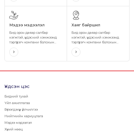
шатахууны хэрэглээний
өөрийгөө нээх, хөгжүүлэх,
картыг санал болгож байна.
хамтдаа өсөн дэвших,
боломжийг бүрдүүлсээр ирсэн.
Мэдээ мэдээлэл
Хаяг байршил
Бид орон даяар салбар
Бид орон даяар салбар
нэгжтэй, үндэсний хэмжээнд
нэгжтэй, үндэсний хэмжээнд
тэргүүлэгч компани болохын
тэргүүлэгч компани болохын
хувьд бүх аймаг, сум суурин бүрт
хувьд бүх аймаг, сум суурин бүрт
байрших өөрийн салбар,
байрших өөрийн салбар,
нэгжээр дамжуулан иргэд,
нэгжээр дамжуулан иргэд,
хэрэглэгчиддээ чанартай
хэрэглэгчиддээ чанартай
бүтээгдэхүүн үйлчилгээг шуурхай
бүтээгдэхүүн үйлчилгээг шуурхай
хүргэн ажиллаж байна.
хүргэн ажиллаж байна.
Үндсэн цэс
Бидний тухай
Үйл ажиллагаа
Бүтээгдэхүүн үйлчилгээ
Нийгмийн хариуцлага
Мэдээ мэдээлэл
Хүний нөөц