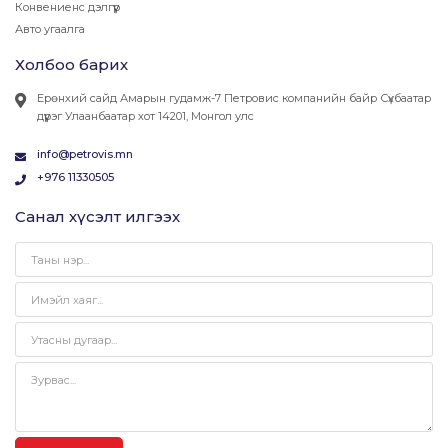
Конвениенс дэлгүүр
Авто угаалга
Холбоо барих
Ерөнхий сайд Амарын гудамж-7 Петровис компанийн байр Сүхбаатар
дүүрэг Улаанбаатар хот 14201, Монгол улс
info@petrovis.mn
+976 11330505
Санал хүсэлт илгээх