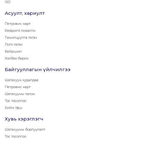
ISO
Асуулт, хариулт
Петровис карт
Redpoint лояалти
Танилцуулга татах
Лого татах
Байршил
Холбоо барих
Байгууллагын үйлчилгээ
Шатахуун худалдаа
Петровис карт
Шатахууны талон
Тос тосолгоо
Хийн түлш
Хувь хэрэглэгч
Шатахууны борлуулалт
Тос тосолгоо