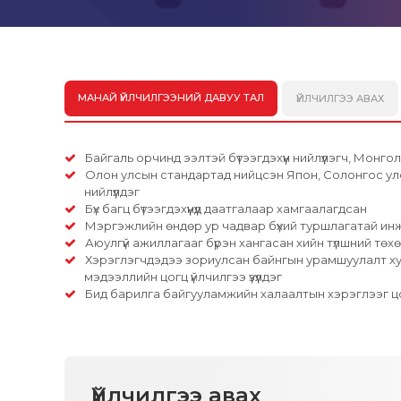
МАНАЙ ҮЙЛЧИЛГЭЭНИЙ ДАВУУ ТАЛ
ҮЙЛЧИЛГЭЭ АВАХ
Байгаль орчинд ээлтэй бүтээгдэхүүн нийлүүлэгч, Мон
Олон улсын стандартад нийцсэн Япон, Солонгос улс
нийлүүлдэг
Бүх багц бүтээгдэхүүнүүд даатгалаар хамгаалагдсан
Мэргэжлийн өндөр ур чадвар бүхий туршлагатай ин
Аюулгүй ажиллагааг бүрэн хангасан хийн түлшний тө
Хэрэглэгчдэдээ зориулсан байнгын урамшуулалт худа
мэдээллийн цогц үйлчилгээ үзүүлдэг
Бид барилга байгууламжийн халаалтын хэрэглээг цо
Үйлчилгээ авах