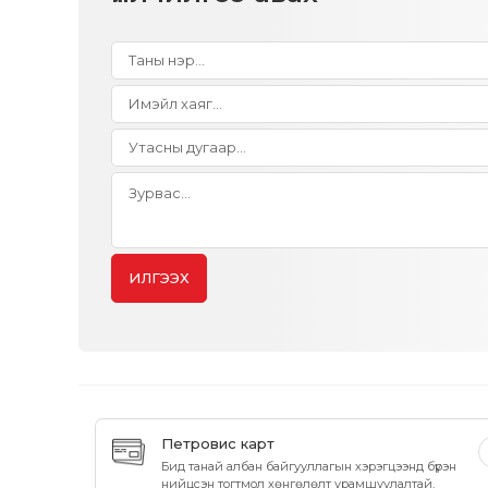
ИЛГЭЭХ
Петровис карт
Бид танай албан байгууллагын хэрэгцээнд бүрэн
нийцсэн тогтмол хөнгөлөлт урамшуулалтай,