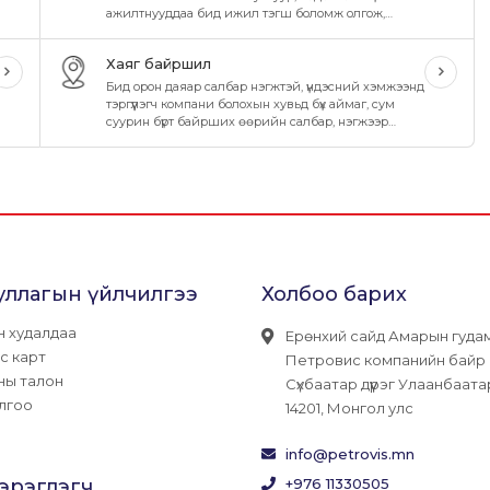
ажилтнууддаа бид ижил тэгш боломж олгож,
өөрийгөө нээх, хөгжүүлэх, хамтдаа өсөн дэвших,
боломжийг бүрдүүлсээр ирсэн.
Хаяг байршил
Бид орон даяар салбар нэгжтэй, үндэсний хэмжээнд
тэргүүлэгч компани болохын хувьд бүх аймаг, сум
суурин бүрт байрших өөрийн салбар, нэгжээр
дамжуулан иргэд, хэрэглэгчиддээ чанартай
бүтээгдэхүүн үйлчилгээг шуурхай хүргэн ажиллаж
байна.
уллагын үйлчилгээ
Холбоо барих
н худалдаа
Ерөнхий сайд Амарын гуда
с карт
Петровис компанийн байр
ны талон
Сүхбаатар дүүрэг Улаанбаата
лгоо
14201, Монгол улс
info@petrovis.mn
хэрэглэгч
+976 11330505