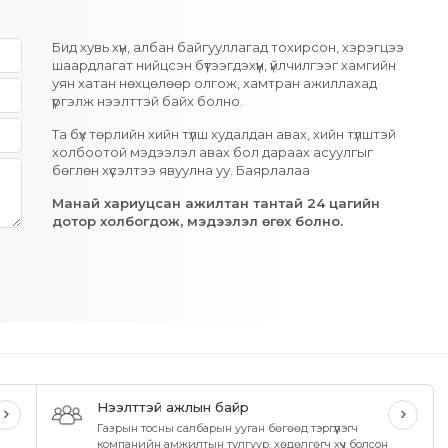
Бид хувь хүн, албан байгууллагад тохирсон, хэрэгцээ
шаардлагат нийцсэн бүтээгдэхүүн, үйлчилгээг хамгийн
уян хатан нөхцөлөөр олгож, хамтран ажиллахад
үргэлж нээлттэй байх болно.
Та бүх төрлийн хийн түлш худалдан авах, хийн түлштэй
холбоотой мэдээлэл авах бол дараах асуулгыг
бөглөн хүсэлтээ явуулна уу. Баярлалаа
Манай хариуцсан ажилтан тантай 24 цагийн
дотор холбогдож, мэдээлэл өгөх болно.
Нээлттэй ажлын байр
Газрын тосны салбарын ууган бөгөөд тэргүүлэгч
компанийн амжилтын тулгуур, хөдөлгөгч хүч болсон