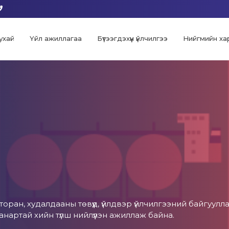
ухай
Үйл ажиллагаа
Бүтээгдэхүүн үйлчилгээ
Нийгмийн ха
ран, худалдааны төвүүд, үйлдвэр үйлчилгээний байгуулл
нартай хийн түлш нийлүүлэн ажиллаж байна.