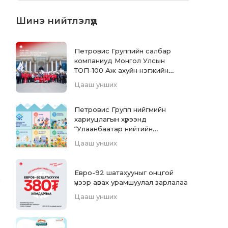
Шинэ нийтлэлүүд
Петровис Группийн салбар
компаниуд Монгол Улсын
ТОП-100 Аж ахуйн нэгжийн
жагсаалтад дахин нэрлэгдлээ
Цааш унших
Петровис Групп нийгмийн
хариуцлагын хүрээнд
“Улаанбаатар нийтийн
үйлчилгээний төв”-ийг санаачлан
Цааш унших
хэрэгжүүлж, ашиглалтад орууллаа
Евро-92 шатахууныг онцгой
үнээр авах урамшуулал зарлалаа
Цааш унших