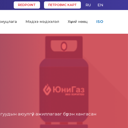
RU
EN
REDPOINT
ПЕТРОВИС КАРТ
риуцлага
Мэдээ мэдээлэл
Хүний нөөц
ISO
агуудын аюулгүй ажиллагааг бүрэн хангасан