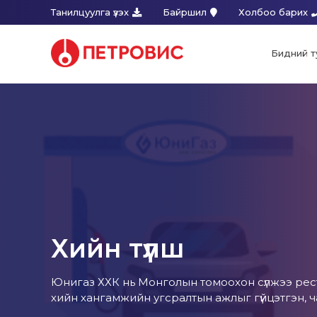
Танилцуулга үзэх
Байршил
Холбоо барих
Бидний т
Хийн түлш
Юнигаз ХХК нь Монголын томоохон сүлжээ ресто
хийн хангамжийн угсралтын ажлыг гүйцэтгэн, ча