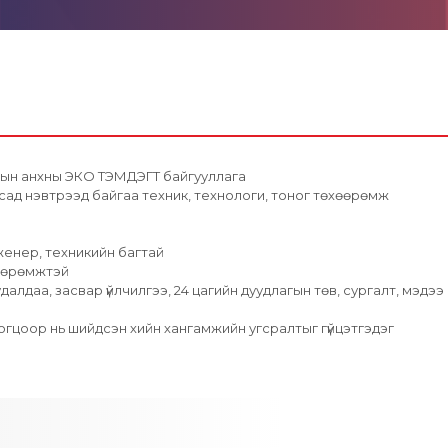
голын анхны ЭКО ТЭМДЭГТ байгууллага
ад нэвтрээд байгаа техник, технологи, тоног төхөөрөмж
женер, техникийн багтай
хөөрөмжтэй
лдаа, засвар үйлчилгээ, 24 цагийн дуудлагын төв, сургалт, мэдээ
гцоор нь шийдсэн хийн хангамжийн угсралтыг гүйцэтгэдэг