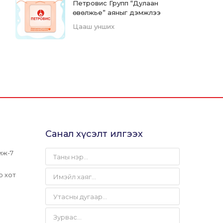
Петровис Групп “Дулаан
өвөлжье” аяныг дэмжлээ
Цааш унших
Санал хүсэлт илгээх
мж-7
р хот