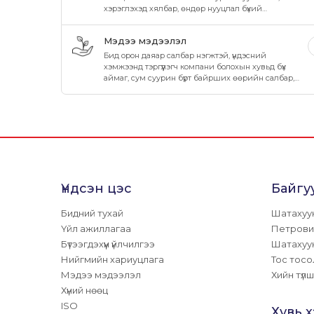
хэрэглэхэд хялбар, өндөр нууцлал бүхий
шатахууны хэрэглээний картыг санал болгож
байна.
Мэдээ мэдээлэл
Бид орон даяар салбар нэгжтэй, үндэсний
хэмжээнд тэргүүлэгч компани болохын хувьд бүх
аймаг, сум суурин бүрт байрших өөрийн салбар,
нэгжээр дамжуулан иргэд, хэрэглэгчиддээ
чанартай бүтээгдэхүүн үйлчилгээг шуурхай хүргэн
ажиллаж байна.
Үндсэн цэс
Байгу
Бидний тухай
Шатахуу
Үйл ажиллагаа
Петрови
Бүтээгдэхүүн үйлчилгээ
Шатахуу
Нийгмийн хариуцлага
Тос тосо
Мэдээ мэдээлэл
Хийн түлш
Хүний нөөц
ISO
Хувь 