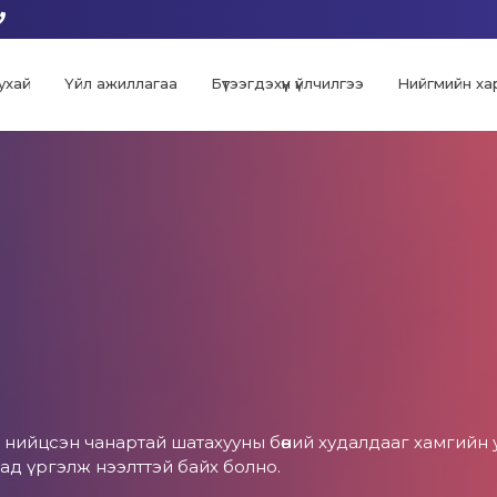
ухай
Үйл ажиллагаа
Бүтээгдэхүүн үйлчилгээ
Нийгмийн ха
йцсэн чанартай шатахууны бөөний худалдааг хамгийн уян 
д үргэлж нээлттэй байх болно.