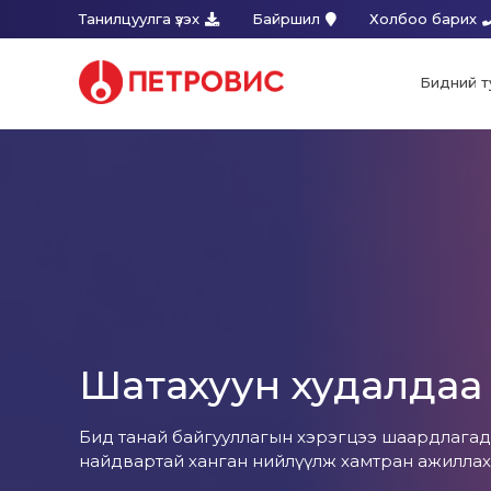
Танилцуулга үзэх
Байршил
Холбоо барих
Бидний т
Шатахуун худалдаа
Бид танай байгууллагын хэрэгцээ шаардлагад ни
найдвартай ханган нийлүүлж хамтран ажиллаха