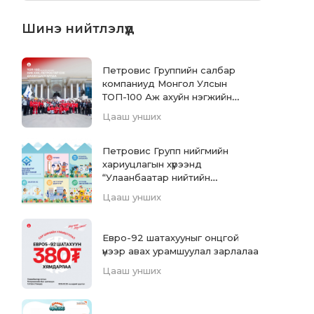
Шинэ нийтлэлүүд
Петровис Группийн салбар
компаниуд Монгол Улсын
ТОП-100 Аж ахуйн нэгжийн
жагсаалтад дахин нэрлэгдлээ
Цааш унших
Петровис Групп нийгмийн
хариуцлагын хүрээнд
“Улаанбаатар нийтийн
үйлчилгээний төв”-ийг санаачлан
Цааш унших
хэрэгжүүлж, ашиглалтад орууллаа
Евро-92 шатахууныг онцгой
үнээр авах урамшуулал зарлалаа
Цааш унших