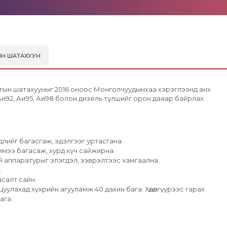
ТЫН ШАТАХУУН
артын шатахууныг 2016 оноос Монголчуудынхаа хэрэглээнд анх
н Аи92, Аи95, Аи98 болон дизель түлшийг орон даяар байрлах
лийг багасгаж, эдэлгээг уртасгана.
чимээ багасаж, хурд хүч сайжирна.
й аппаратурыг элэгдэл, зэврэлтээс хамгаална.
.
асалт сайн.
уулахад хүхрийн агууламж 40 дахин бага. Хөдөлгүүрээс гарах
ага.