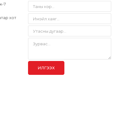
ж-7
атар хот
ИЛГЭЭХ
ХХК
ДУУДЛАГЫН ТӨВ