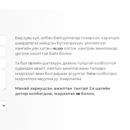
Бид хувь хүн, албан байгууллагад тохирсон, хэрэгцээ
шаардлагат нийцсэн бүтээгдэхүүн, үйлчилгээг
хамгийн уян хатан нөхцөлөөр олгож, хамтран ажиллахад
үргэлж нээлттэй байх болно.
Та бүх төрлийн шатахуун, дизель түлштэй холбоотой
худалдан авалт, хамтын ажиллагааны талаарх
мэдээлэл авах бол дараах асуулгыг бөглөн холбогдох
мэдээллээ явуулна уу. Баярлалаа
Манай хариуцсан ажилтан тантай 24 цагийн
дотор холбогдож, мэдээлэл өгөх болно.