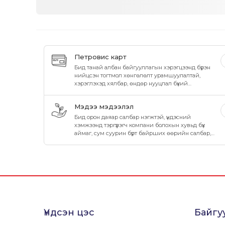
Петровис карт
Бид танай албан байгууллагын хэрэгцээнд бүрэн
нийцсэн тогтмол хөнгөлөлт урамшуулалтай,
хэрэглэхэд хялбар, өндөр нууцлал бүхий
шатахууны хэрэглээний картыг санал болгож
байна.
Мэдээ мэдээлэл
Бид орон даяар салбар нэгжтэй, үндэсний
хэмжээнд тэргүүлэгч компани болохын хувьд бүх
аймаг, сум суурин бүрт байрших өөрийн салбар,
нэгжээр дамжуулан иргэд, хэрэглэгчиддээ
чанартай бүтээгдэхүүн үйлчилгээг шуурхай хүргэн
ажиллаж байна.
Үндсэн цэс
Байгу