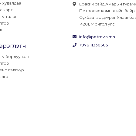
н худалдаа
Ерөнхий сайд Амарын гудам
с карт
Петровис компанийн байр
ны талон
Сүхбаатар дүүрэг Улаанба
лгоо
14201, Монгол улс
ш
info@petrovis.mn
хэрэглэгч
+976 11330505
ны борлуулалт
лгоо
енс дэлгүүр
алга
ИС ГРУПП
ВЭБ САЙТ
ЫГ:
ГРИЙН СОФТ 