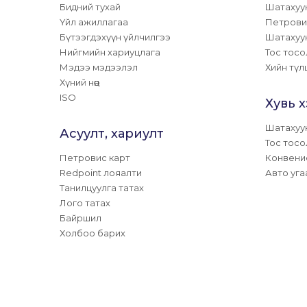
Бидний тухай
Шатахуу
Үйл ажиллагаа
Петрови
Бүтээгдэхүүн үйлчилгээ
Шатахуу
Нийгмийн хариуцлага
Тос тосо
Мэдээ мэдээлэл
Хийн түл
Хүний нөөц
ISO
Хувь 
Шатахуу
Асуулт, хариулт
Тос тосо
Петровис карт
Конвени
Redpoint лояалти
Авто уга
Танилцуулга татах
Лого татах
Байршил
Холбоо барих
© 2024 ЗОХИОГЧИЙН ЭРХ ХУУЛИАР ХАМГААЛАГДСАН. ПЕТРОВ