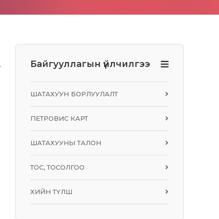
Байгууллагын үйлчилгээ
ШАТАХУУН БОРЛУУЛАЛТ
ПЕТРОВИС КАРТ
ШАТАХУУНЫ ТАЛОН
R
ТОС, ТОСОЛГОО
ХИЙН ТҮЛШ