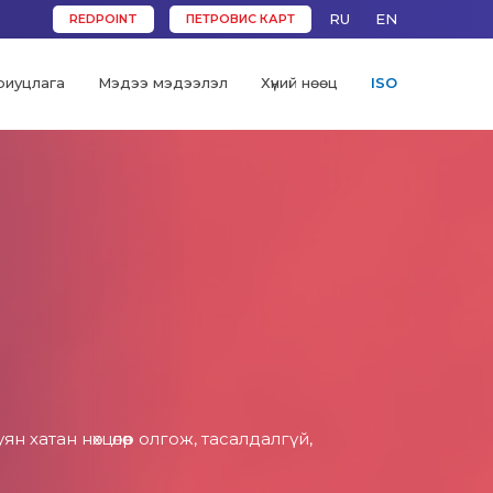
RU
EN
REDPOINT
ПЕТРОВИС КАРТ
риуцлага
Мэдээ мэдээлэл
Хүний нөөц
ISO
хатан нөхцөлөөр олгож, тасалдалгүй,