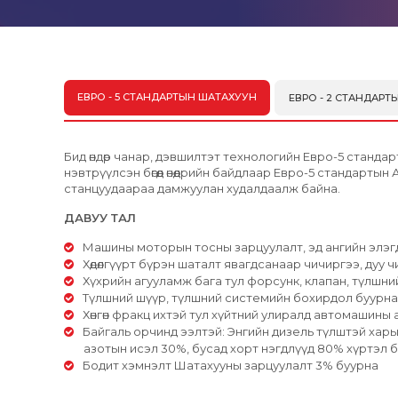
ЕВРО - 5 СТАНДАРТЫН ШАТАХУУН
ЕВРО - 2 СТАНДАР
Бид өндөр чанар, дэвшилтэт технологийн Евро-5 станд
нэвтрүүлсэн бөгөөд өнөөдрийн байдлаар Евро-5 стандарты
станцуудаараа дамжуулан худалдаалж байна.
ДАВУУ ТАЛ
Машины моторын тосны зарцуулалт, эд ангийн элэгд
Хөдөлгүүрт бүрэн шаталт явагдсанаар чичиргээ, дуу 
Хүхрийн агууламж бага тул форсунк, клапан, түлшни
Түлшний шүүр, түлшний системийн бохирдол буурна
Хөнгөн фракц ихтэй тул хүйтний улиралд автомашины 
Байгаль орчинд ээлтэй: Энгийн дизель түлштэй харьц
азотын исэл 30%, бусад хорт нэгдлүүд 80% хүртэл б
Бодит хэмнэлт Шатахууны зарцуулалт 3% буурна