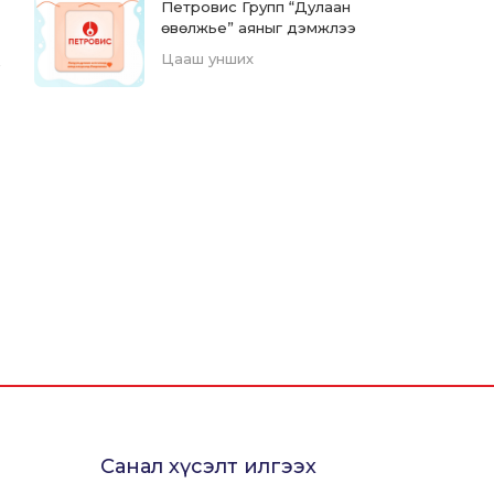
Петровис Групп “Дулаан
өвөлжье” аяныг дэмжлээ
Цааш унших
Санал хүсэлт илгээх