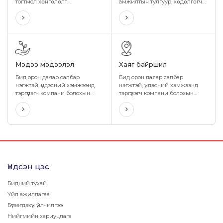
тогтмол хөнгөлөлт
амжилтын тулгуур, хөдөлгөгч
урамшуулалтай, хэрэглэхэд
хүч болсон ажилтнууддаа бид
хялбар, өндөр нууцлал бүхий
ижил тэгш боломж олгож,
шатахууны хэрэглээний
өөрийгөө нээх, хөгжүүлэх,
картыг санал болгож байна.
хамтдаа өсөн дэвших,
боломжийг бүрдүүлсээр ирсэн.
Мэдээ мэдээлэл
Хаяг байршил
Бид орон даяар салбар
Бид орон даяар салбар
нэгжтэй, үндэсний хэмжээнд
нэгжтэй, үндэсний хэмжээнд
тэргүүлэгч компани болохын
тэргүүлэгч компани болохын
хувьд бүх аймаг, сум суурин бүрт
хувьд бүх аймаг, сум суурин бүрт
байрших өөрийн салбар,
байрших өөрийн салбар,
нэгжээр дамжуулан иргэд,
нэгжээр дамжуулан иргэд,
хэрэглэгчиддээ чанартай
хэрэглэгчиддээ чанартай
бүтээгдэхүүн үйлчилгээг шуурхай
бүтээгдэхүүн үйлчилгээг шуурхай
хүргэн ажиллаж байна.
хүргэн ажиллаж байна.
Үндсэн цэс
Бидний тухай
Үйл ажиллагаа
Бүтээгдэхүүн үйлчилгээ
Нийгмийн хариуцлага