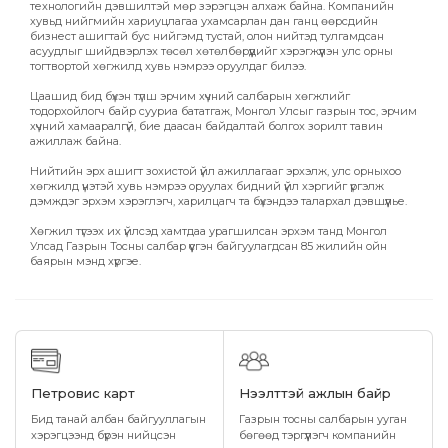
технологийн дэвшилтэй мөр зэрэгцэн алхаж байна. Компанийн
хувьд нийгмийн хариуцлагаа ухамсарлан дан ганц өөрсдийн
бизнест ашигтай бус нийгэмд тустай, олон нийтэд тулгамдсан
асуудлыг шийдвэрлэх төсөл хөтөлбөрүүдийг хэрэгжүүлэн улс орны
тогтвортой хөгжилд хувь нэмрээ оруулдаг билээ.
Цаашид бид бүхэн түлш эрчим хүчний салбарын хөгжлийг
тодорхойлогч байр сууриа бататгаж, Монгол Улсыг газрын тос, эрчим
хүчний хамааралгүй, бие даасан байдалтай болгох зорилт тавин
ажиллаж байна.
Нийтийн эрх ашигт зохистой үйл ажиллагааг эрхэлж, улс орныхоо
хөгжилд үнэтэй хувь нэмрээ оруулах бидний үйл хэргийг үргэлж
дэмждэг эрхэм хэрэглэгч, харилцагч та бүхэндээ талархал дэвшүүлье.
Хөгжил түгээх их үйлсэд хамтдаа урагшилсан эрхэм танд Монгол
Улсад Газрын Тосны салбар үүсгэн байгуулагдсан 85 жилийн ойн
баярын мэнд хүргэе.
Петровис карт
Нээлттэй ажлын байр
Бид танай албан байгууллагын
Газрын тосны салбарын ууган
хэрэгцээнд бүрэн нийцсэн
бөгөөд тэргүүлэгч компанийн