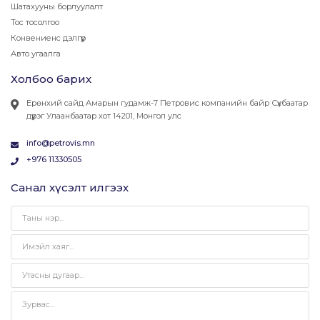
Шатахууны борлуулалт
Тос тосолгоо
Конвениенс дэлгүүр
Авто угаалга
Холбоо барих
Ерөнхий сайд Амарын гудамж-7 Петровис компанийн байр Сүхбаатар
дүүрэг Улаанбаатар хот 14201, Монгол улс
info@petrovis.mn
+976 11330505
Санал хүсэлт илгээх