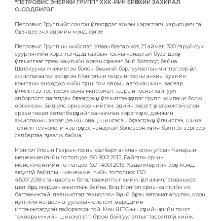
“ПЕТРОВИС ЭНЕРЖИ ГРУПП” ХХК-ИЙН ЕРӨНХИЙ ЗАХИРАЛ
О.СОДБИЛЭГ
Петровис Группийг сонгон үйлчлүүлдэг эрхэм хэрэглэгч, харилцагч та
бүхэндээ энэ өдрийн мэнд хүргэе.
Петровис Групп нь нийслэл Улаанбаатар хот, 21 аймаг, 300 гаруй сум
суурингийн хэрэглэгчдэд газрын тосны чанартай бүтээгдэхүүн
үйлчилгээг түгээх хамгийн өргөн сүлжээг бий болгоод байна.
Шатахууны жижиглэн болон бөөний борлуулалтын чиглэлээр үйл
ажиллагаагаа эхлүүлсэн Монголын газрын тосны анхны хувийн
компани өнөөдөр хийн түлш, том оврын автомашины засвар
үйлчилгээ, тос тосолгооны материал, газрын тосны хайгуул
олборлолт, дагалдах бүтээгдэхүүн үйлчилгээ үзүүлдэг групп компани болж
өргөжсөн. Бид улс орныхоо нийгэм, эдийн засагт үр өгөөжтэй олон
арван төсөл хөтөлбөрүүдийг санаачлан хэрэгжүүлж, дэмжин
ажиллахын зэрэгцээ инновац шингэсэн бүтээгдэхүүн үйлчилгээ, шинэ
техник технологи нэвтрүүлэх, чанартай боловсон хүчин бэлтгэх зэргээр
салбартаа түүчээлж байна.
Монгол Улсын Газрын тосны салбарт анхлан олон улсын Чанарын
менежментийн тогтолцоо ISO 9001:2015, Байгаль орчны
менежментийн тогтолцоо ISO 14001:2015, Хөдөлмөрийн эрүүл мэнд,
аюулгүй байдлын менежментийн тогтолцоо ISO
45001:2018 стандартын баталгаажилтыг хийж, үйл ажиллагааныхаа
шат бүрд мөрдөн ажиллаж байна. Бид Монгол орны хамгийн их
багтаамжтай, дэвшилтэд технологи бүхий бүрэн автомат агуулах, орон
нутгийн нэгдсэн агуулахын систем, өөрсдийн
итгэмжлэгдсэн лабораторитой. Мөн ШТС-ын сүүлийн үеийн тоног
төхөөрөмжийн шинэчлэлт, бүтээн байгуулалтыг тасралтгүй хийж,