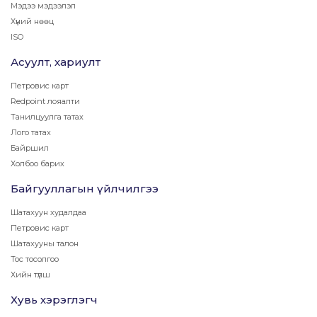
Мэдээ мэдээлэл
Хүний нөөц
ISO
Асуулт, хариулт
Петровис карт
Redpoint лояалти
Танилцуулга татах
Лого татах
Байршил
Холбоо барих
Байгууллагын үйлчилгээ
Шатахуун худалдаа
Петровис карт
Шатахууны талон
Тос тосолгоо
Хийн түлш
Хувь хэрэглэгч