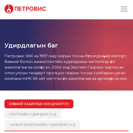
Удирдлагын баг
Петровис ХХК нь 1997 онд газрын тосны бүтээгдэхүүний импорт,
бөөний болон жижиглэнгийн худалдааны чиглэлээр үйл
ажиллагаагаа эхлүүлсэн. 2004 онд Засгийн Газраас зарласан
олон улсын тендерт оролцон газрын тосны салбарын ууган
компани НИК ХК-ийг нэгтгэн үйл ажиллагаагаа өргөжүүлсэн юм.
ЕРӨНХИЙ ЗАХИРЛЫН МЭНДЧИЛГЭЭ
ГРУППИЙН УДИРДЛАГУУД
САЛБАР КОМПАНИЙН УДИРДЛАГУУД