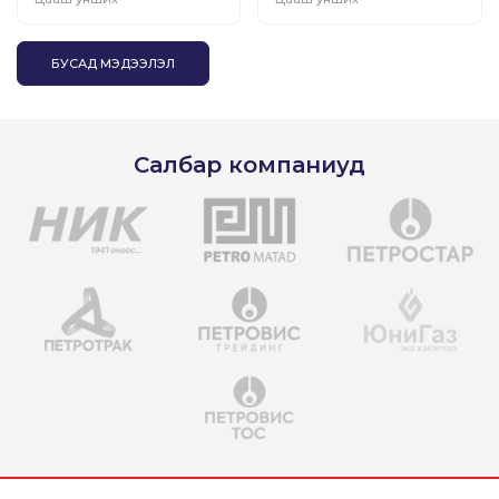
урамшуулал зарлалаа
аяныг дэмжлээ
БУСАД МЭДЭЭЛЭЛ
Салбар компаниуд