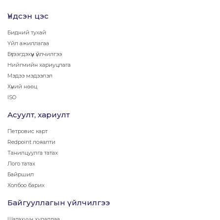
Үндсэн цэс
Бидний тухай
Үйл ажиллагаа
Бүтээгдэхүүн үйлчилгээ
Нийгмийн хариуцлага
Мэдээ мэдээлэл
Хүний нөөц
ISO
Асуулт, хариулт
Петровис карт
Redpoint лояалти
Танилцуулга татах
Лого татах
Байршил
Холбоо барих
Байгууллагын үйлчилгээ
Шатахуун худалдаа