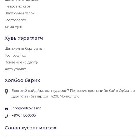
Петровис карт
Шатахууны талон
Тос тосолгоо
Хийн түлш
Хувь хэрэглэгч
Шатахууны борлуулалт
Тос тосолгоо
Конвениенс дэлгүүр
Авто угаалга
Холбоо барих
Ерөнхий сайд Амарын гудамж-7 Петровис компанийн байр Сүхбаатар
дүүрэг Улаанбаатар хот 14201, Монгол улс
info@petrovis.mn
+976 11330505
Санал хүсэлт илгээх