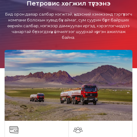
Петровис хөгжил түгээнэ
Бид орон даяар салбар нэгжтэй, үндэсний хэмжээнд тэргүүлэгч
компани болохын хувьд бүх аймаг, сум суурин бүрт байрших
өөрийн салбар, нэгжээр дамжуулан иргэд, хэрэглэгчиддээ
чанартай бүтээгдэхүүн үйлчилгээг шуурхай хүргэн ажиллаж
байна.