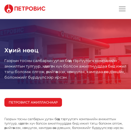
Хүний нөөц
Газрын тосны салбарын ууган бөгөөд тэргүүлэгч компанийн
амжилтын тулгуур, хөдөлгөгч хүч болсон ажилтнууддаа бид ижил
тэгш боломж олгож, өөрийгөө нээх, хөгжүүлэх, хамтдаа өсөн дэвших,
боломжийг бүрдүүлсээр ирсэн.
ПЕТРОВИСТ АЖИЛЛАСНААР
СОНГОН ШАЛГАРУУЛАЛТЫН ҮЕ ШАТ
Газрын тосны салбарын ууган бөгөөд тэргүүлэгч компанийн амжилтын
тулгуур, хөдөлгөгч хүч болсон ажилтнууддаа бид ижил тэгш боломж олгож,
өөрийгөө нээх, хөгжүүлэх, хамтдаа өсөн дэвших, боломжийг бүрдүүлсээр ирсэн.