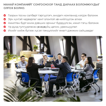
МАНАЙ КОМПАНИЙГ СОНГОСНООР ТАНД ДАРААХ БОЛОМЖУУДЫГ
ОЛГОХ БОЛНО.
Газрын тосны салбарт тэргүүлэгч, анхдагч компанид нэгдэх боломж
Эрч хүчтэй чадварлаг хамт олонтой хөл нийлүүлэн алхах
Ажилтан бүрт ахиж дэвших орчныг бүрдүүлсэн, ижил тэгш боломж
Үр дүнд тулгуурласан өрсөлдөхүйц цалин, урамшуулал
Ихийг хийж бүтээх хүсэл тэмүүллийг ямагт дэмжин сайшаадаг