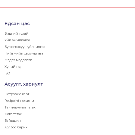
бүтээгдэхүүн үйлчилгээг
бүтээгдэхүүн үйлчилгээг
шуурхай хүргэн ажиллаж
шуурхай хүргэн ажиллаж
байна.
байна.
Үндсэн цэс
Бидний тухай
Үйл ажиллагаа
Бүтээгдэхүүн үйлчилгээ
Нийгмийн хариуцлага
Мэдээ мэдээлэл
Хүний нөөц
ISO
Асуулт, хариулт
Петровис карт
Redpoint лояалти
Танилцуулга татах
Лого татах
Байршил
Холбоо барих