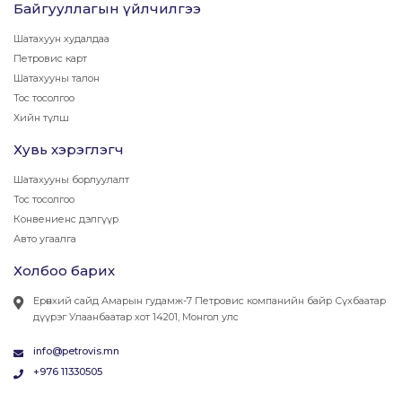
Байгууллагын үйлчилгээ
Шатахуун худалдаа
Петровис карт
Шатахууны талон
Тос тосолгоо
Хийн түлш
Хувь хэрэглэгч
Шатахууны борлуулалт
Тос тосолгоо
Конвениенс дэлгүүр
Авто угаалга
Холбоо барих
Ерөнхий сайд Амарын гудамж-7 Петровис компанийн байр Сүхбаатар
дүүрэг Улаанбаатар хот 14201, Монгол улс
info@petrovis.mn
+976 11330505