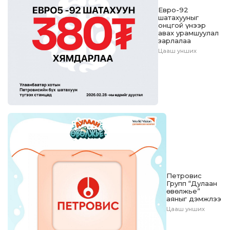
Евро-92
шатахууныг
онцгой үнээр
авах урамшуулал
зарлалаа
Цааш унших
Петровис
Групп “Дулаан
өвөлжье”
аяныг дэмжлээ
Цааш унших