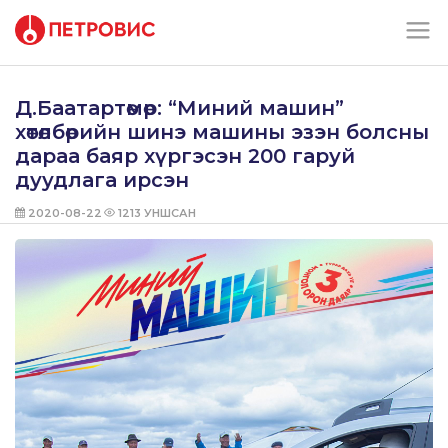
Д.Баатартөмөр: “Миний машин”
хөтөлбөрийн шинэ машины эзэн болсны
дараа баяр хүргэсэн 200 гаруй
дуудлага ирсэн
2020-08-22
1213
УНШСАН