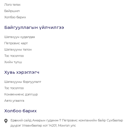
Лого татах
Байршил
Холбоо барих
Байгууллагын үйлчилгээ
Шатахуун худалдаа
Петровис карт
Шатахууны талон
Тос тосолгоо
Хийн түлш
Хувь хэрэглэгч
Шатахууны борлуулалт
Тос тосолгоо
Конвениенс дэлгүүр
Авто угаалга
Холбоо барих
Ерөнхий сайд Амарын гудамж-7 Петровис компанийн байр Сүхбаатар
дүүрэг Улаанбаатар хот 14201, Монгол улс