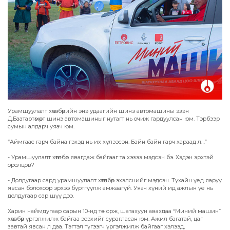
Урамшуулалт хөтөлбөрийн энэ удаагийн шинэ автомашины эзэн
Д.Баатартөмөрт шинэ автомашиныг нутагт нь очиж гардуулсан юм. Тэрбээр
сумын алдарч уяач юм.
“Аймгаас гарч байна гэхэд нь их хүлээсэн. Байн байн гарч хараад л…”
- Урамшуулалт хөтөлбөр явагдаж байгааг та хэзээ мэдсэн бэ. Хэдэн эрхтэй
оролцов?
- Долдугаар сард урамшуулалт хөтөлбөр эхэлснийг мэдсэн. Тухайн үед яаруу
явсан болохоор эрхээ бүртгүүлж амжаагүй. Уяач хүний ид ажлын үе нь
долдугаар сар шүү дээ.
Харин наймдугаар сарын 10-нд төв орж, шатахуун авахдаа “Миний машин”
хөтөлбөр үргэлжилж байгаа эсэхийг сурагласан юм. Ажил багатай, цаг
завтай явсан л даа. Тэгтэл түгээгч үргэлжилж байгааг хэлээд,