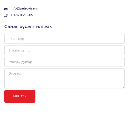
info@petrovis.mn
+976 11330505
Санал хүсэлт илгээх
ИЛГЭЭХ
© 2024 ЗОХИОГЧИЙН ЭРХ ХУУЛИАР
ВЭБ САЙТ
ЫГ:
ГРИЙН
ДУУДЛАГЫН
ХАМГААЛАГДСАН. ПЕТРОВИС ГРУПП
СОФТ ХХК
ТӨВ