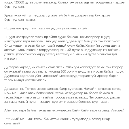
кодоо 130360 дугаар руу илгээхэд болно гэж зааж өгөхөөр нь тэр өдөр авсан эрхээ
бүртгүүлсэн.
Хөдөө сүлжээгүй тул төв дээр сүлжээтэй байгаа дээрээ гээд бүх эрхээ
бүртгүүлсэн нь энэ.
- Шууд нэвтрүүлгийг тухайн үед нь үзэж чадсан уу?
- Шууд нэвтрүүлэг гарах өдөр айлд сууж байсан. Тохиолдлоор шууд
нэвтрүүлэг гарч таарсан. Энэ үед надад дөрвөн эрх бий дээ гэж бодсоноос
биш машины эзэн болох тухай төсөөлөөгүй сууж байв. Хамгийн сүүлд шинэ
автомашины эзнийг тодруулахад миний дугаарыг дуудахад их гайхсан,
дэлгэц дээр томоор харуулахад яалтачгүй л миний дугаар байсан тул
итгэсэн.
Дугаараа хараад их сайхан санагдсан. Удахгүй холбогдох байх гэж бодоод
сүлжээтэй газар руу гартал утсанд 200 орчим дуудлага ирсэн байсан шүү.
Дуудлага хадгалах үйлчилгээний мессежүүд тасралтгүй ирсээр бараг
таван минут үргэлжилсэн.
Дараахан нь Петровисоос залгаж, баяр хүргэсэн. Намайг нэгдэхэд хотод
ирж машинаа авах боломжтой эсэхийг асуухаар нь болох байхаа л
гэсэн. Харин маргааш нь аймаг ороод утсаа асаахад Петровисоос дахин
залгаад манай нутагт машин хүргэж ирэхээр болсноо дуулгасан.
Аймгаас гарч байна гэхэд нь их хүлээсэн. Байн байн гарч хараад л/инээв/.
- “Миний машин” гэсэн бичигтэй машин түрүүлээд ирэхэд ямар
санагдав?