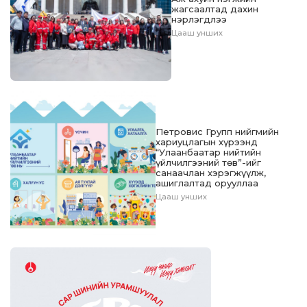
жагсаалтад дахин
нэрлэгдлээ
Цааш унших
Петровис Групп нийгмийн
хариуцлагын хүрээнд
“Улаанбаатар нийтийн
үйлчилгээний төв”-ийг
санаачлан хэрэгжүүлж,
ашиглалтад орууллаа
Цааш унших