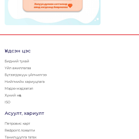
Үндсэн цэс
Бидний тухай
Үйл ажиллагаа
Бүтээгдэхүүн үйлчилгээ
Нийгмийн хариуцлага
Мэдээ мэдээлэл
Хүний нөөц
ISO
Асуулт, хариулт
Петровис карт
Redpoint лояалти
Танилцуулга татах