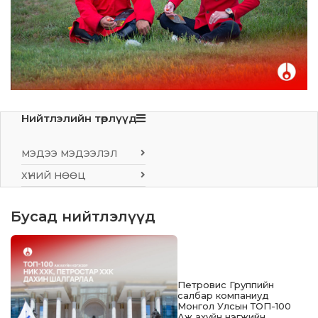
Нийтлэлийн төрлүүд
МЭДЭЭ МЭДЭЭЛЭЛ
ХҮНИЙ НӨӨЦ
Бусад нийтлэлүүд
Петровис Группийн
салбар компаниуд
Монгол Улсын ТОП-100
Аж ахуйн нэгжийн