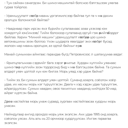
- Тун сайхан санагдсан. Би шинэ машинтай болсноо бэлгэшээж уяагаа
гурав тойрлоо.
- Урамшуулалт хөтөлбөр маань үргэлжилсээр байгаа тул та ч мөн дахин
оролцох боломжтой байгаа?
- Наадмаар гарч ирсэн янз бүрийн сугалаанаас азаа үзэхээр юм
хождоггүй юм/инээв/. Тийм болохоор сугалаанд одгүй гэж өөрийгөө боддог
байлаа. Харин “Миний машин” урамшуулалт хөтөлбөрөөр цоо шинэ
автомашины эзэн боллоо. Үнэн шударга явагддаг энэ хөтөлбөрт бусад
жолооч нар маань оролцож, аз одтой байхыг ерөөе.
Манай сумынхан аймгаас гарахдаа бүгд Петровисоос л шатахуунаа авдаг.
- Ярилцлагынхаа сэдвийг бага зэрэг өөрчилье. Хурдан хүлгийн уяанаас
шинэ төмөр хүлгийн эзэн тодорсонд бид ч мөн бэлгэшээж байна. Та сумын
алдарт уяач цолтой хүн юм билээ. Морь уяад хэр удаж байна?
- Тийм ээ, Би сумын алдарт уяач цолтой. Суманд азарга, соёолон хоёр
удаа, их насны морь нэг түрүүлгэсэн. Даага ч хэд хэдэн удаа түрүүлгэж,
айрагдуулсан. Сумын наадам, овоо тахилгын наадамд нийтдээ 50-иад
айраг хүртсэн байна.
Дөрвөн настайгаа морь унаж сураад, зургаан настайгаасаа хурдны морь
унасан.
Наймдугаар ангид орохдоо морь уяж эхэлсэн. Анх удаа 1995 онд азарга,
соёолон уясан. Аль аль нь 20 орчмоор хурдлуулсан. Ингэж гараагаа
эхэлсэн.