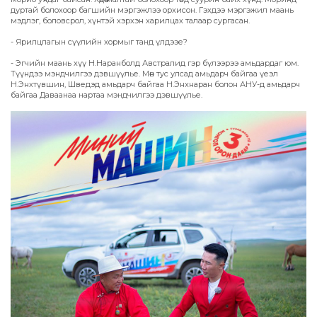
дуртай болохоор багшийн мэргэжлээ орхисон. Гэхдээ мэргэжил маань
мэдлэг, боловсрол, хүнтэй хэрхэн харилцах талаар сургасан.
- Ярилцлагын сүүлийн хормыг танд үлдээе?
- Эгчийн маань хүү Н.Наранболд Австралид гэр бүлээрээ амьдардаг юм.
Түүндээ мэндчилгээ дэвшүүлье. Мөн тус улсад амьдарч байгаа үеэл
Н.Энхтүвшин, Шведэд амьдарч байгаа Н.Энхнаран болон АНУ-д амьдарч
байгаа Даваанаа нартаа мэндчилгээ дэвшүүлье.