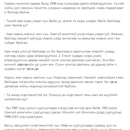
Гурван жилийн дараа буюу 1998 онд сумандаа даага айрагдуулсан. Үүнээс
хойш уул, овооны тахилга, сумдын наадамд их оролцож, морь гадарладаг
л болоод байна.
- Танай аав морь уядаг хүн байв уу, эсвэл та морь унадаг байж байгаад
уяач болов уу?
- Аав маань малын эмч хүн. Завгүй ажилтай учир морь уядаггүй. Жаахан
байхад саахалт айлууд морио уяад эхлэхээр нь аавыгаа морио уяя гэж
гуйдаг байсан.
Аав морь уяхгүй байхаар нь би бригадын даргынхаа морийг унаад,
нэлээд хэдэн удаа айрагдуулсан. 2-3 жил хурдан морь унаж,
айрагдуулсны дараа намайг охин хонгор даагаар шагнасан. Энэ бол
миний хөдөлмөрийн үр шим юм. Охин хонгор дааганы үр удамд олон ч
хурдан хүлэг төрсөн дөө.
Харин ээж маань малчин хүн. Моринд гарамгай. Намайг хэвлийдээ тээж
байхдаа нэгдлийн мянган адууны захад давхиж явсан гэдэг. Би төрсөн
цагаасаа хойш моринд сонирхолтой байсан.
- Та ямар мэргэжилтэй вэ. Эзэмшсэн мэргэжил тань мал аж ахуйтай
холбоотой юу?
- Би 1987 онд сумын сургуульдаа нэгдүгээр ангид орж байв. 1991 оноос
Хэнтий аймгийн сургуульд сурсан. Монгол хэл бичгийн дээд сургуульд
1998-2001 онд суралцсан.
Багш, орчуулагч мэргэжилтэй хүн. Өвөл нь сургуульдаа сураад, зун нь
морио уядаг байсан. Хөдөө малтай болохоор төвд суурин байх хүнд. Моринд