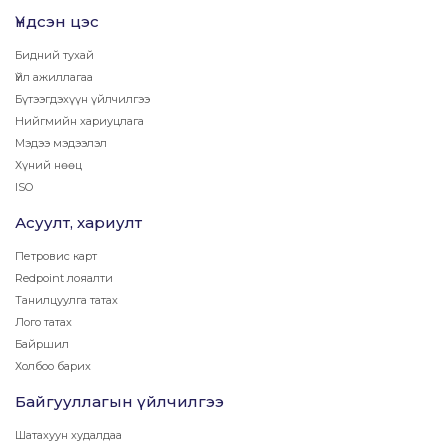
Үндсэн цэс
Бидний тухай
Үйл ажиллагаа
Бүтээгдэхүүн үйлчилгээ
Нийгмийн хариуцлага
Мэдээ мэдээлэл
Хүний нөөц
ISO
Асуулт, хариулт
Петровис карт
Redpoint лояалти
Танилцуулга татах
Лого татах
Байршил
Холбоо барих
Байгууллагын үйлчилгээ
Шатахуун худалдаа