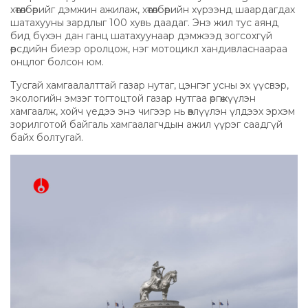
хөтөлбөрийг дэмжин ажилаж, хөтөлбөрийн хүрээнд шаардагдах
шатахууны зардлыг 100 хувь даадаг. Энэ жил тус аянд
бид бүхэн дан ганц шатахуунаар дэмжээд зогсохгүй
өөрсдийн биеэр оролцож, нэг мотоцикл хандивласнаараа
онцлог болсон юм.
Тусгай хамгаалалттай газар нутаг, цэнгэг усны эх үүсвэр,
экологийн эмзэг тогтоцтой газар нутгаа өргөжүүлэн
хамгаалж, хойч үедээ энэ чигээр нь өвлүүлэн үлдээх эрхэм
зорилготой байгаль хамгаалагчдын ажил үүрэг саадгүй
байх болтугай.