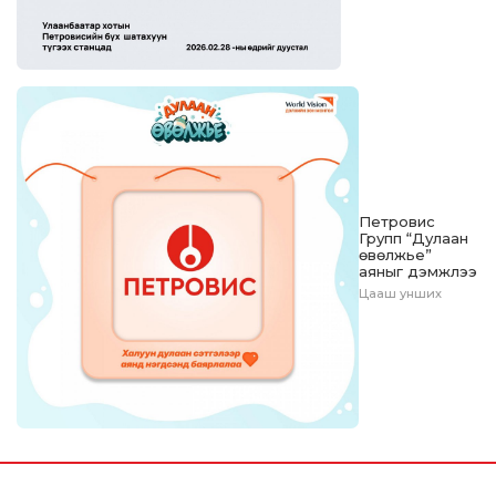
Петровис
Групп “Дулаан
өвөлжье”
аяныг дэмжлээ
Цааш унших