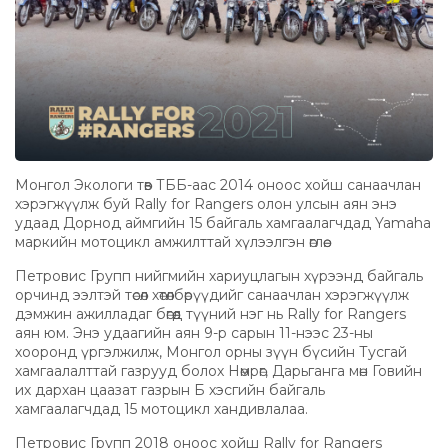
Монгол Экологи төв ТББ-аас 2014 оноос хойш санаачлан
хэрэгжүүлж буй Rally for Rangers олон улсын аян энэ
удаад Дорнод аймгийн 15 байгаль хамгаалагчдад Yamaha
маркийн мотоцикл амжилттай хүлээлгэн өглөө.
Петровис Групп нийгмийн хариуцлагын хүрээнд байгаль
орчинд ээлтэй төсөл хөтөлбөрүүдийг санаачлан хэрэгжүүлж
дэмжин ажилладаг бөгөөд түүний нэг нь Rally for Rangers
аян юм. Энэ удаагийн аян 9-р сарын 11-нээс 23-ны
хооронд үргэлжилж, Монгол орны зүүн бүсийн Тусгай
хамгаалалттай газрууд болох Нөмрөг, Дарьганга мөн Говийн
их дархан цаазат газрын Б хэсгийн байгаль
хамгаалагчдад 15 мотоцикл хандивлалаа.
Петровис Групп 2018 оноос хойш Rally for Rangers