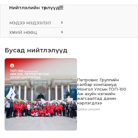
Нийтлэлийн төрлүүд
МЭДЭЭ МЭДЭЭЛЭЛ
ХҮНИЙ НӨӨЦ
Бусад нийтлэлүүд
Петровис Группийн
салбар компаниуд
Монгол Улсын ТОП-100
Аж ахуйн нэгжийн
жагсаалтад дахин
нэрлэгдлээ
Цааш унших