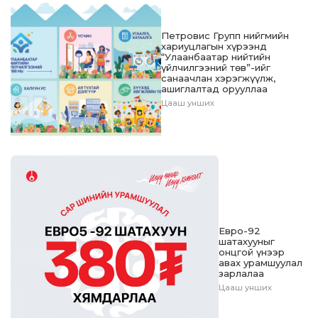
Петровис Групп нийгмийн
хариуцлагын хүрээнд
“Улаанбаатар нийтийн
үйлчилгээний төв”-ийг
санаачлан хэрэгжүүлж,
ашиглалтад орууллаа
Цааш унших
Евро-92
шатахууныг
онцгой үнээр
авах урамшуулал
зарлалаа
Цааш унших