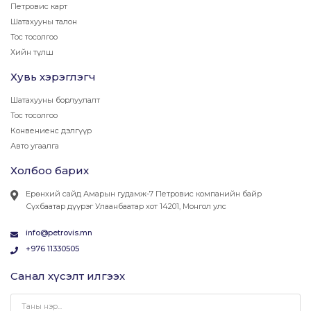
Петровис карт
Шатахууны талон
Тос тосолгоо
Хийн түлш
Хувь хэрэглэгч
Шатахууны борлуулалт
Тос тосолгоо
Конвениенс дэлгүүр
Авто угаалга
Холбоо барих
Ерөнхий сайд Амарын гудамж-7 Петровис компанийн байр
Сүхбаатар дүүрэг Улаанбаатар хот 14201, Монгол улс
info@petrovis.mn
+976 11330505
Санал хүсэлт илгээх