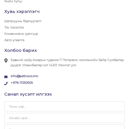
Хийн түлш
Хувь хэрэглэгч
Шатахууны борлуулалт
Тос тосолгоо
Конвениенс дэлгүүр
Авто угаалга
Холбоо барих
Ерөнхий сайд Амарын гудамж-7 Петровис компанийн байр Сүхбаатар
дүүрэг Улаанбаатар хот 14201, Монгол улс
info@petrovis.mn
+976 11330505
Санал хүсэлт илгээх