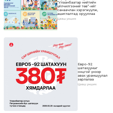
“Улаанбаатар нийтийн
үйлчилгээний төв”-ийг
санаачлан хэрэгжүүлж,
ашиглалтад орууллаа
Цааш унших
Евро-92
шатахууныг
онцгой үнээр
авах урамшуулал
зарлалаа
Цааш унших