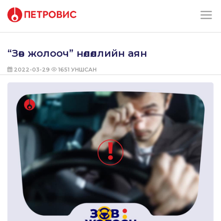
“Зөв жолооч” нөлөөллийн аян
2022-03-29
1651
УНШСАН