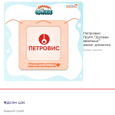
Петровис
Групп “Дулаан
өвөлжье”
аяныг дэмжлээ
Цааш унших
Үндсэн цэс
Бидний тухай