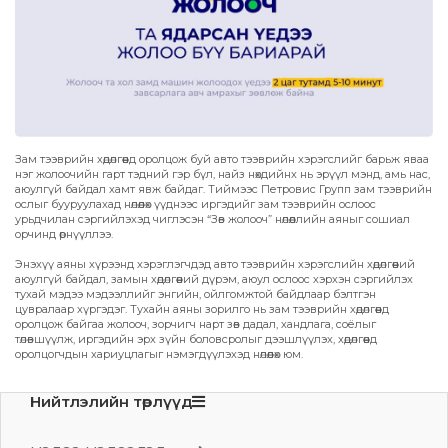
Зам тээврийн хөдөлгөөнд оролцож буй авто тээврийн хэрэгслийг барьж яваа
нэг жолоочийн гарт тэдний гэр бүл, найз нөхдийнх нь эрүүл мэнд, амь нас,
аюулгүй байдал хамт явж байдаг. Тиймээс Петровис Групп зам тээврийн
ослыг бууруулахад нөлөөлөх үүднээс иргэдийг зам тээврийн ослоос
урьдчилан сэргийлэхэд чиглэсэн “Зөв жолооч” нөлөөллийн аяныг сошиал
орчинд өрнүүллээ.
Энэхүү аяны хүрээнд хэрэглэгчдэд авто тээврийн хэрэгслийн хөдөлгөөний
аюулгүй байдал, замын хөдөлгөөний дүрэм, аюул ослоос хэрхэн сэргийлэх
тухай мэдээ мэдээллийг энгийн, ойлгомжтой байдлаар бэлтгэн
цувралаар хүргэдэг. Тухайн аяны зорилго нь зам тээврийн хөдөлгөөнд
оролцож байгаа жолооч, зорчигч нарт зөв дадал, хандлага, соёлыг
төлөвшүүлж, иргэдийн эрх зүйн боловсролыг дээшлүүлэх, хөдөлгөөнд
оролцогчдын хариуцлагыг нэмэгдүүлэхэд нөлөөлөх юм.
Нийтлэлийн төрлүүд