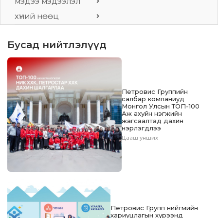
МЭДЭЭ МЭДЭЭЛЭЛ
ХҮНИЙ НӨӨЦ
Бусад нийтлэлүүд
Петровис Группийн
салбар компаниуд
Монгол Улсын ТОП-100
Аж ахуйн нэгжийн
жагсаалтад дахин
нэрлэгдлээ
Цааш унших
Петровис Групп нийгмийн
хариуцлагын хүрээнд