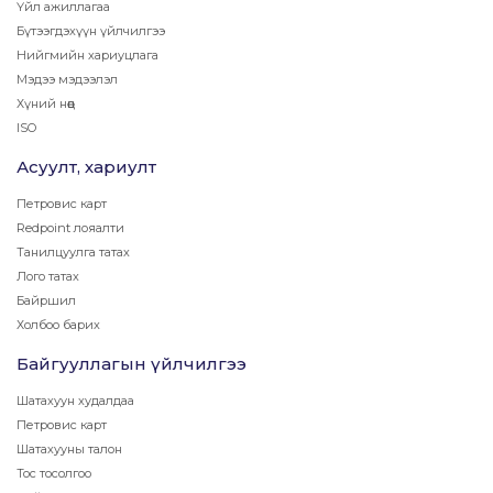
Үйл ажиллагаа
Бүтээгдэхүүн үйлчилгээ
Нийгмийн хариуцлага
Мэдээ мэдээлэл
Хүний нөөц
ISO
Асуулт, хариулт
Петровис карт
Redpoint лояалти
Танилцуулга татах
Лого татах
Байршил
Холбоо барих
Байгууллагын үйлчилгээ
Шатахуун худалдаа
Петровис карт
Шатахууны талон
Тос тосолгоо