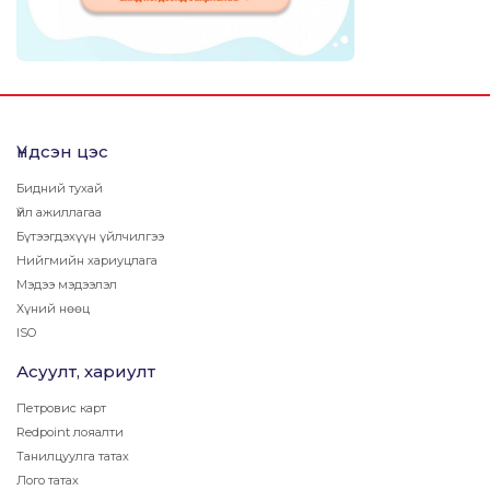
Үндсэн цэс
Бидний тухай
Үйл ажиллагаа
Бүтээгдэхүүн үйлчилгээ
Нийгмийн хариуцлага
Мэдээ мэдээлэл
Хүний нөөц
ISO
Асуулт, хариулт
Петровис карт
Redpoint лояалти
Танилцуулга татах
Лого татах