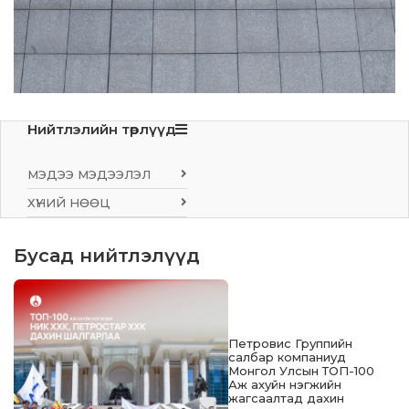
Нийтлэлийн төрлүүд
МЭДЭЭ МЭДЭЭЛЭЛ
ХҮНИЙ НӨӨЦ
Бусад нийтлэлүүд
Петровис Группийн
салбар компаниуд
Монгол Улсын ТОП-100
Аж ахуйн нэгжийн
жагсаалтад дахин