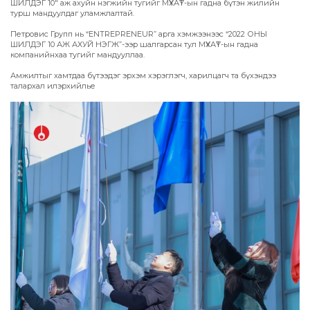
ШИЛДЭГ 10" аж ахуйн нэгжийн тугийг МҮХАҮТ-ын гадна бүтэн жилийн
турш мандуулдаг уламжлалтай.
Петровис Групп нь “ENTREPRENEUR” арга хэмжээнээс “2022 ОНЫ
ШИЛДЭГ 10 АЖ АХУЙ НЭГЖ”-ээр шалгарсан тул МҮХАҮТ-ын гадна
компанийнхаа тугийг мандууллаа.
Амжилтыг хамтдаа бүтээдэг эрхэм хэрэглэгч, харилцагч та бүхэндээ
талархал илэрхийлье