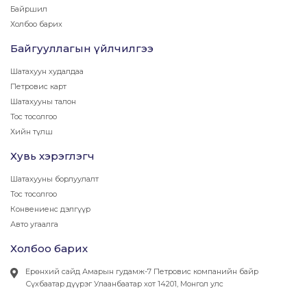
Байршил
Холбоо барих
Байгууллагын үйлчилгээ
Шатахуун худалдаа
Петровис карт
Шатахууны талон
Тос тосолгоо
Хийн түлш
Хувь хэрэглэгч
Шатахууны борлуулалт
Тос тосолгоо
Конвениенс дэлгүүр
Авто угаалга
Холбоо барих
Ерөнхий сайд Амарын гудамж-7 Петровис компанийн байр
Сүхбаатар дүүрэг Улаанбаатар хот 14201, Монгол улс