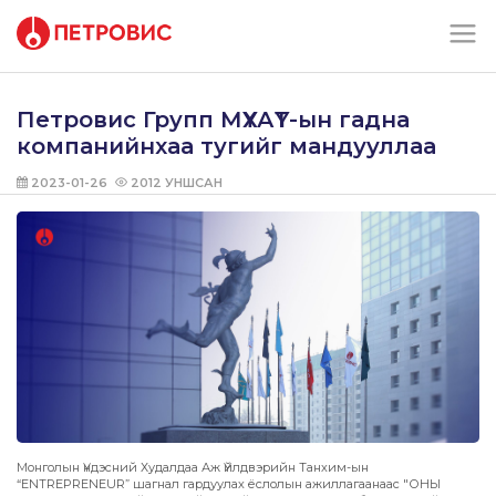
Петровис Групп МҮХАҮТ-ын гадна
компанийнхаа тугийг мандууллаа
2023-01-26
2012
УНШСАН
Монголын Үндэсний Худалдаа Аж Үйлдвэрийн Танхим-ын
“ENTREPRENEUR” шагнал гардуулах ёслолын ажиллагаанаас "ОНЫ