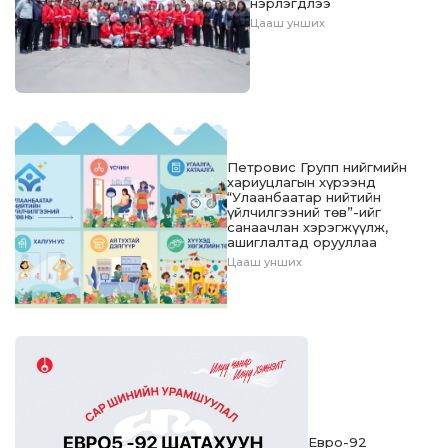
нэрлэгдлээ
Цааш унших
Петровис Групп нийгмийн
хариуцлагын хүрээнд
“Улаанбаатар нийтийн
үйлчилгээний төв”-ийг
санаачлан хэрэгжүүлж,
ашиглалтад орууллаа
Цааш унших
Евро-92