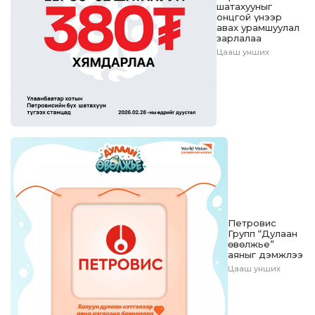
шатахууныг
онцгой үнээр
авах урамшуулал
зарлалаа
Цааш унших
Петровис
Групп “Дулаан
өвөлжье”
аяныг дэмжлээ
Цааш унших