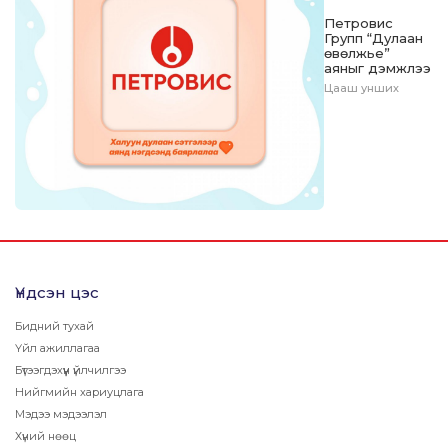
Петровис
Групп “Дулаан
өвөлжье”
аяныг дэмжлээ
Цааш унших
Үндсэн цэс
Бидний тухай
Үйл ажиллагаа
Бүтээгдэхүүн үйлчилгээ
Нийгмийн хариуцлага
Мэдээ мэдээлэл
Хүний нөөц