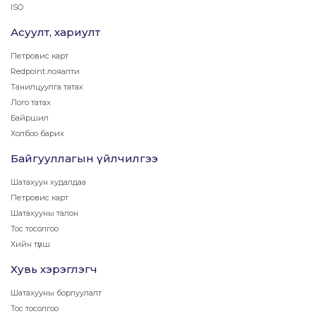
ISO
Асуулт, хариулт
Петровис карт
Redpoint лояалти
Танилцуулга татах
Лого татах
Байршил
Холбоо барих
Байгууллагын үйлчилгээ
Шатахуун худалдаа
Петровис карт
Шатахууны талон
Тос тосолгоо
Хийн түлш
Хувь хэрэглэгч
Шатахууны борлуулалт
Тос тосолгоо