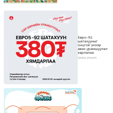
Евро-92
шатахууныг
онцгой үнээр
авах урамшуулал
зарлалаа
Цааш унших