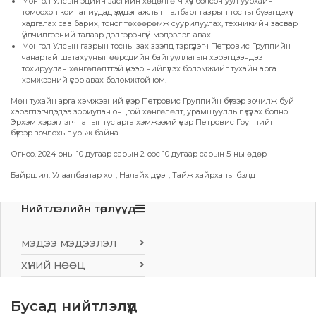
Монгол Улсын эдийн засгийн хөдөлгөгч хүч болсон уул уурхайн
томоохон коипаниудад үзүүлдэг ажлын талбарт газрын тосны бүтээгдэхүүн
хадгалах сав барих, тоног төхөөрөмж суурилуулах, техникийн засвар
үйлчилгээний талаар дэлгэрэнгүй мэдээлэл авах
Монгол Улсын газрын тосны зах зээлд тэргүүлэгч Петровис Группийн
чанартай шатахууныг өөрсдийн байгууллагын хэрэгцээндээ
тохируулан хөнгөлөлттэй үнээр нийлүүлэх боломжийг тухайн арга
хэмжээний үеэр авах боломжтой юм.
Мөн тухайн арга хэмжээний үеэр Петровис Группийн бүүтээр зочилж буй
хэрэглэгчдэдээ зориулан онцгой хөнгөлөлт, урамшууллыг үзүүлэх болно.
Эрхэм хэрэглэгч таныг тус арга хэмжээий үеэр Петровис Группийн
бүүтээр зочлохыг урьж байна.
Огноо. 2024 оны 10 дугаар сарын 2-оос 10 дугаар сарын 5-ны өдөр
Байршил: Улаанбаатар хот, Налайх дүүрэг, Тайж хайрханы бэлд
Нийтлэлийн төрлүүд
МЭДЭЭ МЭДЭЭЛЭЛ
ХҮНИЙ НӨӨЦ
Бусад нийтлэлүүд