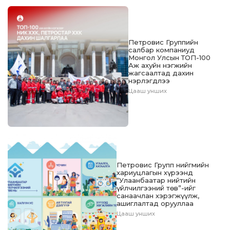
Петровис Группийн
салбар компаниуд
Монгол Улсын ТОП-100
Аж ахуйн нэгжийн
жагсаалтад дахин
нэрлэгдлээ
Цааш унших
Петровис Групп нийгмийн
хариуцлагын хүрээнд
“Улаанбаатар нийтийн
үйлчилгээний төв”-ийг
санаачлан хэрэгжүүлж,
ашиглалтад орууллаа
Цааш унших