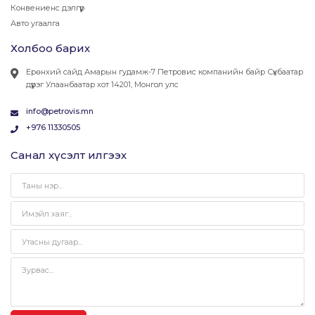
Конвениенс дэлгүүр
Авто угаалга
Холбоо барих
Ерөнхий сайд Амарын гудамж-7 Петровис компанийн байр Сүхбаатар
дүүрэг Улаанбаатар хот 14201, Монгол улс
info@petrovis.mn
+976 11330505
Санал хүсэлт илгээх