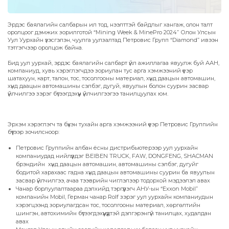
Эрдэс баялагийн салбарын ил тод, нээлттэй байдлыг хангаж, олон талт
оролцоог дэмжих зорилготой “Mining Week & MinePro 2024” Олон Улсын
Уул Уурхайн үзэсгэлэн, чуулга уулзалтад Петровис Групп “Diamond” ивээн
тэтгэгчээр оролцож байна.
Бид уул уурхай, эрдэс баялагийн салбарт үйл ажиллагаа явуулж буй ААН,
компаниуд, хувь хэрэглэгчдээ зориулан тус арга хэмжээний үеэр
шатахуун, карт, талон, тос, тосолгооны материал, хүнд даацын автомашин,
хүнд даацын автомашины сэлбэг, дугуй, явуулын болон суурин засвар
үйлчилгээ зэрэг бүтээгдэхүүн үйлчилгээгээ танилцуулах юм.
Эрхэм хэрэглэгч та бүхэн тухайн арга хэмжээний үеэр Петровис Группийн
бүүтээр зочилсноор:
Петровис Группийн албан ёсны дистрибьютерээр уул уурхайн
компаниудад нийлүүлдэг BEIBEN TRUCK, FAW, DONGFENG, SHACMAN
брэндийн хүнд даацын автомашин, автомашины сэлбэг, дугуйг
бодитой харахаас гадна хүнд даацын автомашины суурин ба явуулын
засвар үйлчилгээ, ачаа тээврийн чиглэлээр тодорхой мэдээлэл авах
Чанар борлуулалтаараа дэлхийд тэргүүлэгч АНУ-ын “Exxon Mobil”
компанийн Mobil, Герман чанар Rolf зэрэг уул уурхайн компаниудын
хэрэгцээнд зориулагдсан тос, тосолгооны материал, хөргөлтийн
шингэн, автохимийн бүтээгдэхүүнүүдтэй дэлгэрэнгүй танилцах, худалдан
авах