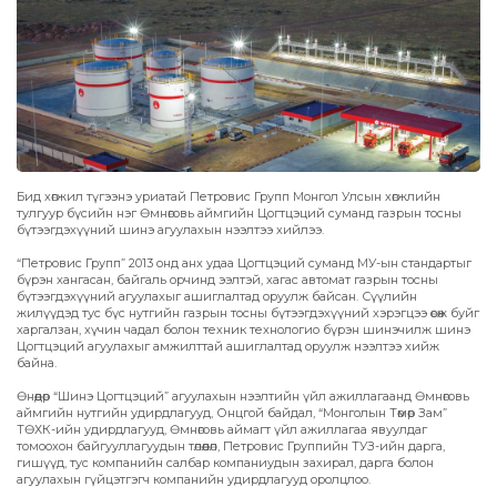
Бид хөгжил түгээнэ уриатай Петровис Групп Монгол Улсын хөгжлийн
тулгуур бүсийн нэг Өмнөговь аймгийн Цогтцэций суманд газрын тосны
бүтээгдэхүүний шинэ агуулахын нээлтээ хийлээ.
“Петровис Групп” 2013 онд анх удаа Цогтцэций суманд МУ-ын стандартыг
бүрэн хангасан, байгаль орчинд ээлтэй, хагас автомат газрын тосны
бүтээгдэхүүний агуулахыг ашиглалтад оруулж байсан. Сүүлийн
жилүүдэд тус бүс нутгийн газрын тосны бүтээгдэхүүний хэрэгцээ өсөж буйг
харгалзан, хүчин чадал болон техник технологио бүрэн шинэчилж шинэ
Цогтцэций агуулахыг амжилттай ашиглалтад оруулж нээлтээ хийж
байна.
Өнөөдөр “Шинэ Цогтцэций” агуулахын нээлтийн үйл ажиллагаанд Өмнөговь
аймгийн нутгийн удирдлагууд, Онцгой байдал, “Монголын Төмөр Зам”
ТӨХК-ийн удирдлагууд, Өмнөговь аймагт үйл ажиллагаа явуулдаг
томоохон байгууллагуудын төлөөлөл, Петровис Группийн ТУЗ-ийн дарга,
гишүүд, тус компанийн салбар компаниудын захирал, дарга болон
агуулахын гүйцэтгэгч компанийн удирдлагууд оролцлоо.