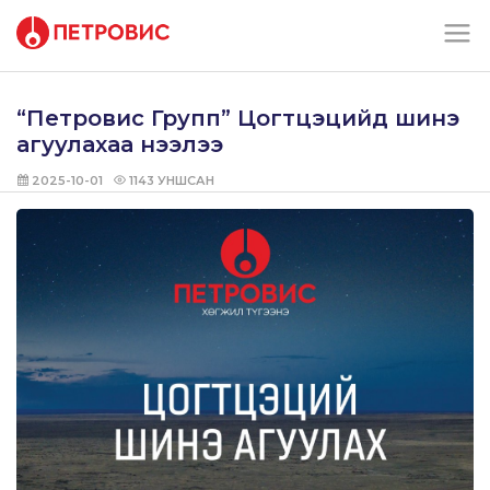
“Петровис Групп” Цогтцэцийд шинэ
агуулахаа нээлээ
2025-10-01
1143
УНШСАН