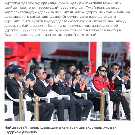
хүрээлэн буй орчинд сөрөг нөлөөгүй, хүний хөдөлмөрийг хөнгөвчлөх техникийн
шийдэл, сав, тоног төхөөрөмжүүдийг суурилуулсан. Тухайлбал, шатахуун
хадгалах савнууд нь дэлхийн жишигт нийцсэн дотроо шингэний түвшин
дээр хөвдөг хөнгөн цагаан хөвөгч дээврийг суурилуулж өгсөнөөр шатахууны
ууршилтыг 96% хүртэл бууруулдаг технологиор хийгдсэн байна. Энэхүү
дээвэр нь байгаль орчин болон галын аюулаас хамгаалахад онцгой
үүрэгтэй. Түүнчлэн галын иж бүрэн систем вагон болон автоцистерн
буулгах насос нь цахилгаан эрчим хүчний хэмнэлттэй.
Найдвартай, чанар шаардлага хангасан шатахуунаар хурдан
шуурхай үйлчилнэ