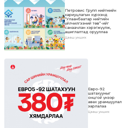
Петровис Групп нийгмийн
хариуцлагын хүрээнд
“Улаанбаатар нийтийн
үйлчилгээний төв”-ийг
санаачлан хэрэгжүүлж,
ашиглалтад орууллаа
Цааш унших
Евро-92
шатахууныг
онцгой үнээр
авах урамшуулал
зарлалаа
Цааш унших