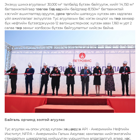
Энэхүү шинэ агуулахыг 30,000 м² талбайд бүтээн байгуулж, нийт 14,150 м³
багтаамжтайгаар төлөвлөсөн бөгөөд өнөөдрийн байдлаар 8,150м³ багтаамжтай
хэсгийг ашиглалтад оруулж, дөрвөн төрлийн шатахуун хүлээн авч хадгалах
үйл ажиллагааг эхлүүллээ. Тус агуулахын бас нэгэн онцлог нь төмөр замаар
бүх нефтийн бүтээгдэхүүнээ 12 вагонцистернээс хүлээн авах 1,160 м урт 2
салаа төмөр замыг холбосон бүтээн байгуулалтыг хийсэн байна.
Байгаль орчинд ээлтэй агуулах
Тус агуулах нь олон улсад хүлээн зөвшөөрөгдсөн API - Америкийн Нефтийн
Институт, NFPA – Америкийн Галын Аюулаас хамгаалах нийгэмлэгийн
стандартын шаардлагад нийцүүлэн ууршилтын алдагдалгүй, агаар, хөрс,