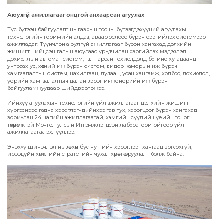
Аюулгүй ажиллагааг онцгой анхаарсан агуулах
Тус бүтээн байгуулалт нь газрын тосны бүтээгдэхүүний агуулахын
технологийн горимийн алдаа, аваар ослоос бүрэн сэргийлэх системээр
ажилладаг. Түүнчлэн аюулгүй ажиллагааг бүрэн хангахад дэлхийн
жишигт нийцсэн галын аюулаас урьдчилан сэргийлэх мэдээлэл
дохиоллын автомат систем, гал гарсан тохиолдолд богино хугацаанд
унтраах ус, хөөсний иж бүрэн систем, видео камерын иж бүрэн
хамгаалалтын систем, цахилгаан, дулаан, усан хангамж, холбоо, дохиолол,
үерийн хамгаалалтын далан зэрэг инженерийн иж бүрэн
байгууламжуудаар шийдвэрлэжээ.
Ийнхүү агуулахын технологийн үйл ажиллагааг дэлхийн жишигт
хүргэснээс гадна хэрэглэгчдийнхээ тав тух, хэрэгцээг бүрэн хангахад
зориулан 24 цагийн ажиллагаатай, хамгийн сүүлийн үеийн тоног
төхөөрөмжтэй Монгол улсын Итгэмжлэгдсэн лабораторитойгоор үйл
ажиллагаагаа эхлүүллээ.
Энэхүү шинэчлэл нь зөвхөн бүс нутгийн хэрэглээг хангаад зогсохгүй,
ирээдүйн хөгжлийн стратегийн чухал хөрөнгө оруулалт болж байна.