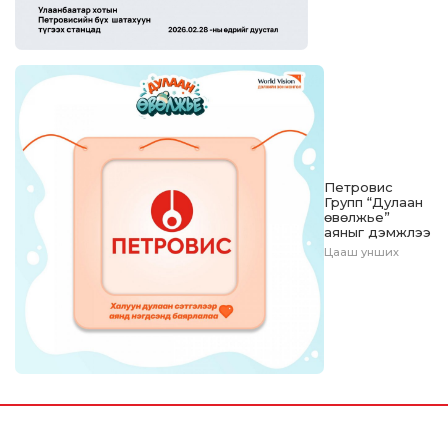
Петровис
Групп “Дулаан
өвөлжье”
аяныг дэмжлээ
Цааш унших