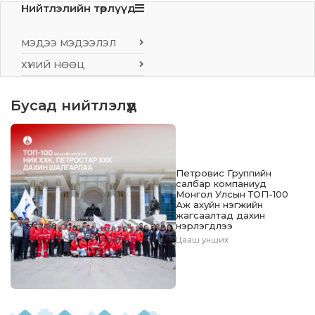
Нийтлэлийн төрлүүд
МЭДЭЭ МЭДЭЭЛЭЛ
ХҮНИЙ НӨӨЦ
Бусад нийтлэлүүд
Петровис Группийн
салбар компаниуд
Монгол Улсын ТОП-100
Аж ахуйн нэгжийн
жагсаалтад дахин
нэрлэгдлээ
Цааш унших