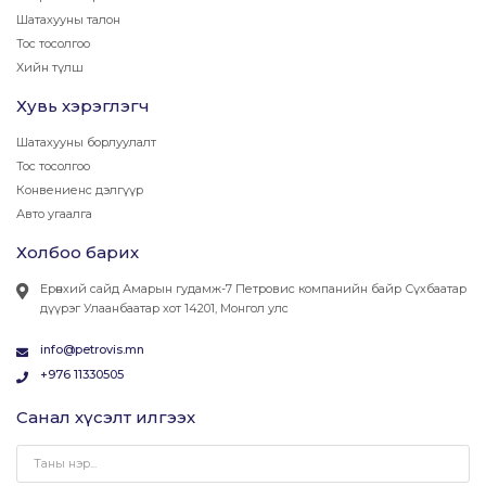
Шатахууны талон
Тос тосолгоо
Хийн түлш
Хувь хэрэглэгч
Шатахууны борлуулалт
Тос тосолгоо
Конвениенс дэлгүүр
Авто угаалга
Холбоо барих
Ерөнхий сайд Амарын гудамж-7 Петровис компанийн байр Сүхбаатар
дүүрэг Улаанбаатар хот 14201, Монгол улс
info@petrovis.mn
+976 11330505
Санал хүсэлт илгээх