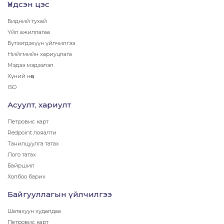
Үндсэн цэс
Бидний тухай
Үйл ажиллагаа
Бүтээгдэхүүн үйлчилгээ
Нийгмийн хариуцлага
Мэдээ мэдээлэл
Хүний нөөц
ISO
Асуулт, хариулт
Петровис карт
Redpoint лояалти
Танилцуулга татах
Лого татах
Байршил
Холбоо барих
Байгууллагын үйлчилгээ
Шатахуун худалдаа
Петровис карт