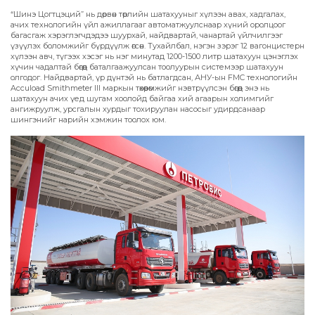
“Шинэ Цогтцэций” нь дөрвөн төрлийн шатахууныг хүлээн авах, хадгалах,
ачих технологийн үйл ажиллагааг автоматжуулснаар хүний оролцоог
багасгаж хэрэглэгчдэдээ шуурхай, найдвартай, чанартай үйлчилгээг
үзүүлэх боломжийг бүрдүүлж өгсөн. Тухайлбал, нэгэн зэрэг 12 вагонцистерн
хүлээн авч, түгээх хэсэг нь нэг минутад 1200-1500 литр шатахуун цэнэглэх
хүчин чадалтай бөгөөд баталгаажуулсан тоолуурын системээр шатахуун
олгодог. Найдвартай, үр дүнтэй нь батлагдсан, АНУ-ын FMC технологийн
Accuload Smithmeter III маркын төхөөрөмжийг нэвтрүүлсэн бөгөөд энэ нь
шатахуун ачих үед шугам хоолойд байгаа хий агаарын холимгийг
ангижруулж, урсгалын хурдыг тохируулан насосыг удирдсанаар
шингэнийг нарийн хэмжин тоолох юм.