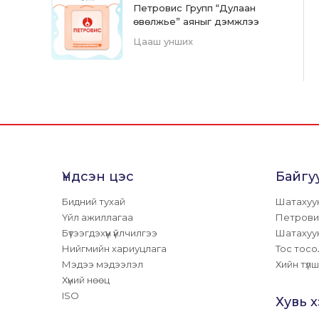
Петровис Групп “Дулаан
өвөлжье” аяныг дэмжлээ
Цааш унших
Үндсэн цэс
Байгу
Бидний тухай
Шатахуу
Үйл ажиллагаа
Петрови
Бүтээгдэхүүн үйлчилгээ
Шатахуу
Нийгмийн хариуцлага
Тос тосо
Мэдээ мэдээлэл
Хийн түлш
Хүний нөөц
ISO
Хувь 