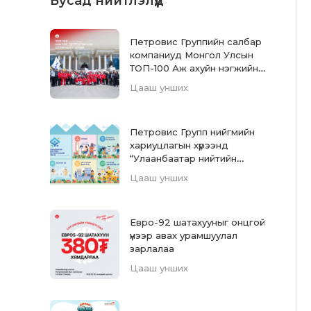
Бусад нийтлэлүүд
Петровис Группийн салбар
компаниуд Монгол Улсын
ТОП-100 Аж ахуйн нэгжийн
жагсаалтад дахин
Цааш унших
нэрлэгдлээ
Петровис Групп нийгмийн
хариуцлагын хүрээнд
“Улаанбаатар нийтийн
үйлчилгээний төв”-ийг
Цааш унших
санаачлан хэрэгжүүлж,
ашиглалтад орууллаа
Евро-92 шатахууныг онцгой
үнээр авах урамшуулал
зарлалаа
Цааш унших