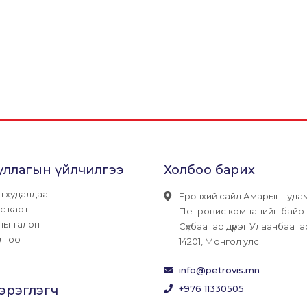
уллагын үйлчилгээ
Холбоо барих
н худалдаа
Ерөнхий сайд Амарын гуда
с карт
Петровис компанийн байр
ны талон
Сүхбаатар дүүрэг Улаанбаата
лгоо
14201, Монгол улс
info@petrovis.mn
хэрэглэгч
+976 11330505