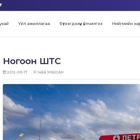
ухай
Үйл ажиллагаа
Бүтээгдэхүүн үйлчилгээ
Нийгмийн ха
Ногоон ШТС
2012-09-17
1466
УНШСАН