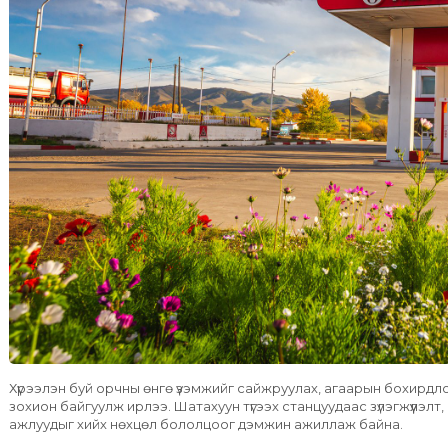
Хүрээлэн буй орчны өнгө үзэмжийг сайжруулах, агаарын бохирд
зохион байгуулж ирлээ. Шатахуун түгээх станцуудаас зүлэгжүүлэ
ажлуудыг хийх нөхцөл бололцоог дэмжин ажиллаж байна.