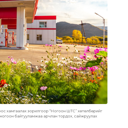
лоос хамгаалах зорилгоор “Ногоон ШТС” хөтөлбөрийг
лт, ногоон байгууламжаа арчлан тордох, сайжруулах