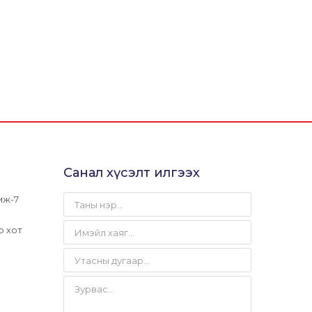
Санал хүсэлт илгээх
мж-7
р хот