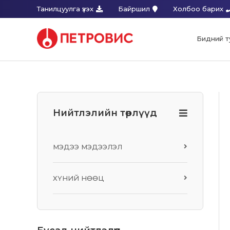
Танилцуулга үзэх
Байршил
Холбоо барих
Бидний т
Нийтлэлийн төрлүүд
МЭДЭЭ МЭДЭЭЛЭЛ
ХҮНИЙ НӨӨЦ