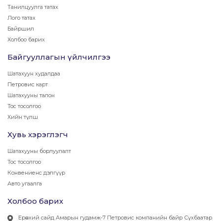
Танилцуулга татах
Лого татах
Байршил
Холбоо барих
Байгууллагын үйлчилгээ
Шатахуун худалдаа
Петровис карт
Шатахууны талон
Тос тосолгоо
Хийн түлш
Хувь хэрэглэгч
Шатахууны борлуулалт
Тос тосолгоо
Конвениенс дэлгүүр
Авто угаалга
Холбоо барих
Ерөнхий сайд Амарын гудамж-7 Петровис компанийн байр Сүхбаатар