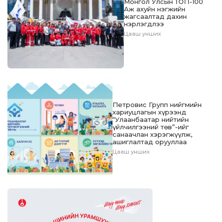
Монгол Улсын ТОП-100
Аж ахуйн нэгжийн
жагсаалтад дахин
нэрлэгдлээ
Цааш унших
Петровис Групп нийгмийн
хариуцлагын хүрээнд
“Улаанбаатар нийтийн
үйлчилгээний төв”-ийг
санаачлан хэрэгжүүлж,
ашиглалтад орууллаа
Цааш унших