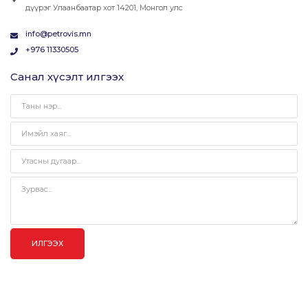
дүүрэг Улаанбаатар хот 14201, Монгол улс
info@petrovis.mn
+976 11330505
Санал хүсэлт илгээх
ИЛГЭЭХ
© 2024 ЗОХИОГЧИЙН ЭРХ ХУУЛИАР
ВЭБ САЙТ
ЫГ:
ГРИЙН
ДУУДЛАГЫН
ХАМГААЛАГДСАН. ПЕТРОВИС ГРУПП
СОФТ ХХК