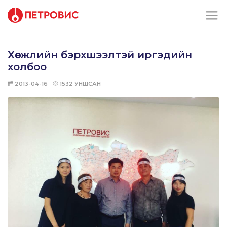
Хөгжлийн бэрхшээлтэй иргэдийн
холбоо
2013-04-16
1532
УНШСАН