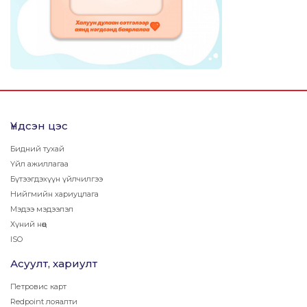
Үндсэн цэс
Бидний тухай
Үйл ажиллагаа
Бүтээгдэхүүн үйлчилгээ
Нийгмийн хариуцлага
Мэдээ мэдээлэл
Хүний нөөц
ISO
Асуулт, хариулт
Петровис карт
Redpoint лояалти