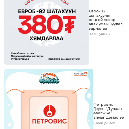
Евро-92
шатахууныг
онцгой үнээр
авах урамшуулал
зарлалаа
Цааш унших
Петровис
Групп “Дулаан
өвөлжье”
аяныг дэмжлээ
Цааш унших