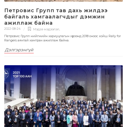
Петровис Групп тав дахь жилдээ
байгаль хамгаалагчдыг дэмжин
ажиллаж байна
2022-08-24
Мэдээ мэдээлэл
,
Петровис Групп нийгмийн хариуцлагын хүрээнд 2018 оноос хойш Rally for
Rangers аянтай хамтран ажиллаж байна.
Дэлгэрэнгүй