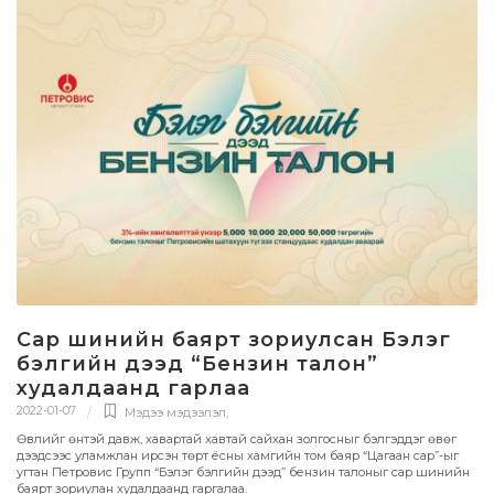
Сар шинийн баярт зориулсан Бэлэг
бэлгийн дээд “Бензин талон”
худалдаанд гарлаа
2022-01-07
Мэдээ мэдээлэл
,
Өвлийг өнтэй давж, хавартай хавтай сайхан золгосныг бэлгэддэг өвөг
дээдсээс уламжлан ирсэн төрт ёсны хамгийн том баяр “Цагаан сар”-ыг
угтан Петровис Групп “Бэлэг бэлгийн дээд” бензин талоныг сар шинийн
баярт зориулан худалдаанд гаргалаа.