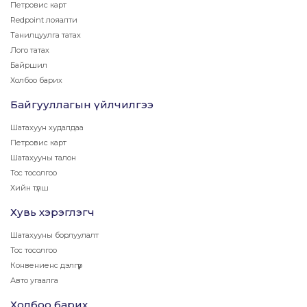
Петровис карт
Redpoint лояалти
Танилцуулга татах
Лого татах
Байршил
Холбоо барих
Байгууллагын үйлчилгээ
Шатахуун худалдаа
Петровис карт
Шатахууны талон
Тос тосолгоо
Хийн түлш
Хувь хэрэглэгч
Шатахууны борлуулалт
Тос тосолгоо
Конвениенс дэлгүүр
Авто угаалга
Холбоо барих