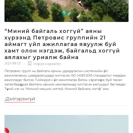
“Миний байгаль хоггүй” аяны
хүрээнд Петровис группийн 21
аймагт үйл ажиллагаа явуулж буй
хамт олон нэгдэж, байгальд хоггүй
аялахыг уриалж байна
2021-08-23
Мэдээ мэдээлэл
,
Петровис групп нь Байгаль орчны удирдлагын системийн үйл
ажиллагааны шаардлагуудад чиглэсэн ISO 14001:2015 стандартыг мөрдөн
ажилладаг билээ. Тиймдээ ч үйл ажиллагаа болон хэрэгжүүлж буй төсөл
хөтөлбөрүүддээ байгаль орчноо хамгаалахад чиглэсэн ажлуудыг багтаадаг.
Түүний нэг нь “Миний машин хогтой, Миний байгаль хоггүй” аян
Дэлгэрэнгүй