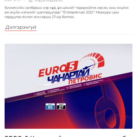
Мэдээ мэдээлэл
,
Бизнесийн салбарын нэр хүнд, үнэ цэнийг тодорхойлж ирсэн, оны онцлох
аж ахуйн нэгжийг шалгаруулдаг "Entreprenuer 2022" Меркури цом
гардуулах ёслол энэ сарын 27-нд боллоо.
Дэлгэрэнгүй