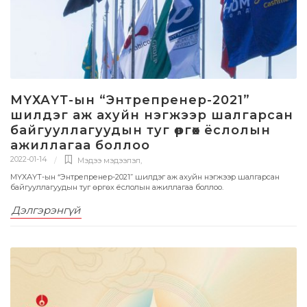
МҮХАҮТ-ын “Энтрепренер-2021”
шилдэг аж ахуйн нэгжээр шалгарсан
байгууллагуудын туг өргөх ёслолын
ажиллагаа боллоо
2022-01-14
Мэдээ мэдээлэл
,
МҮХАҮТ-ын “Энтрепренер-2021” шилдэг аж ахуйн нэгжээр шалгарсан
байгууллагуудын туг өргөх ёслолын ажиллагаа боллоо.
Дэлгэрэнгүй