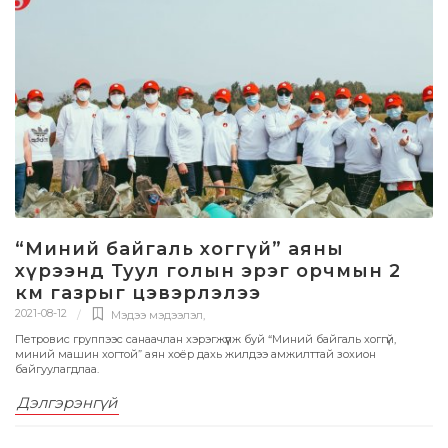
“Миний байгаль хоггүй” аяны
хүрээнд Туул голын эрэг орчмын 2
км газрыг цэвэрлэлээ
2021-08-12
Мэдээ мэдээлэл
,
Петровис группээс санаачлан хэрэгжүүлж буй “Миний байгаль хоггүй,
миний машин хогтой” аян хоёр дахь жилдээ амжилттай зохион
байгуулагдлаа.
Дэлгэрэнгүй