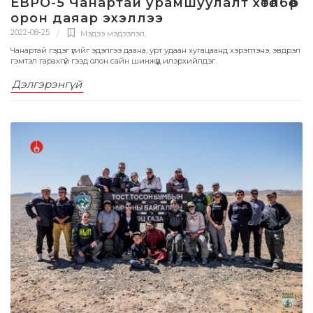
ЕВРО-5 Чанартай урамшуулалт хөтөлбөр
орон даяар эхэллээ
2022-08-25
Мэдээ мэдээлэл
,
Чанартай гэдэг үгийг эдэлгээ даана, урт удаан хугацаанд хэрэглэнэ, эвдрэл
гэмтэл гарахгүй гээд олон сайн шинжүүд илэрхийлдэг.
Дэлгэрэнгүй