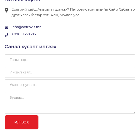
Ерөнхий сайд Амарын гудамж-7 Петровис компанийн байр Сүхбаатар
дүүрэг Улаанбаатар хот 14201, Монгол улс
info@petrovis.mn
+976 11330505
Санал хүсэлт илгээх
ИЛГЭЭХ