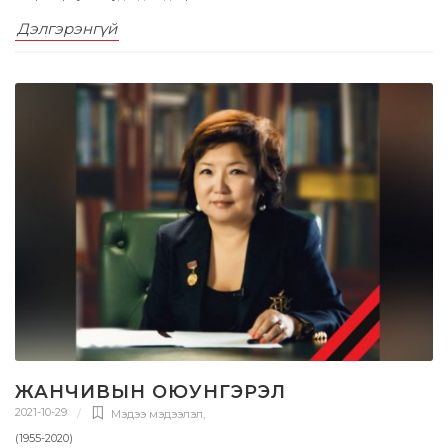
Дэлгэрэнгүй
ЖАНЧИВЫН ОЮУНГЭРЭЛ
2021-10-29
Мэдээ мэдээлэл
,
(1955-2020)