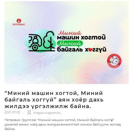
“Миний машин хогтой, Миний
байгаль хоггүй” аян хоёр дахь
жилдээ үргэлжилж байна.
2021-07-02
Мэдээ мэдээлэл
,
Петровис Группээс “Миний машин хогтой, Миний байгаль хоггүй”
уриатай аяныг хоёр дахь жилдээ амжилттай зохион байгуулж эхлээд
байна.