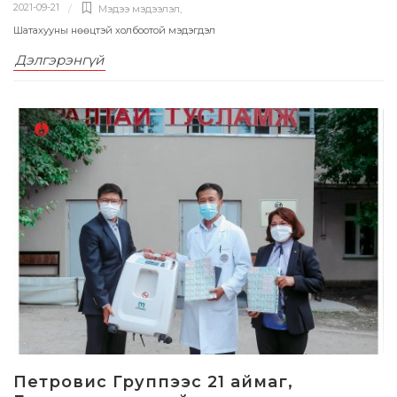
2021-09-21
Мэдээ мэдээлэл
,
Шатахууны нөөцтэй холбоотой мэдэгдэл
Дэлгэрэнгүй
Петровис Группээс 21 аймаг,