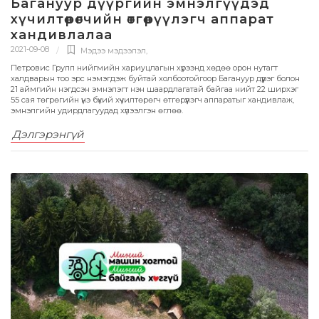
Багануур дүүргийн эмнэлгүүдэд
хүчилтөрөгчийн өтгөрүүлэгч аппарат
хандивлалаа
2021-09-08
Мэдээ мэдээлэл
,
Петровис Групп нийгмийн хариуцлагын хүрээнд хөдөө орон нутагт
халдварын тоо эрс нэмэгдэж буйтай холбоотойгоор Багануур дүүрэг болон
21 аймгийн нэгдсэн эмнэлэгт нэн шаардлагатай байгаа нийт 22 ширхэг
55 сая төгрөгийн үнэ бүхий хүчилтөрөгч өтгөрүүлэгч аппаратыг хандивлаж,
эмнэлгийн удирдлагуудад хүлээлгэн өглөө.
Дэлгэрэнгүй