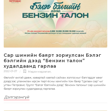
Сар шинийн баярт зориулсан Бэлэг
бэлгийн дээд “Бензин талон”
худалдаанд гарлаа
2022-01-07
Мэдээ мэдээлэл
,
Өвлийг өнтэй давж, хавартай хавтай сайхан золгосныг бэлгэддэг өвөг
дээдсээс уламжлан ирсэн төрт ёсны хамгийн том баяр “Цагаан сар”-ыг
угтан Петровис Групп “Бэлэг бэлгийн дээд” бензин талоныг сар шинийн
баярт зориулан худалдаанд гаргалаа.
Дэлгэрэнгүй