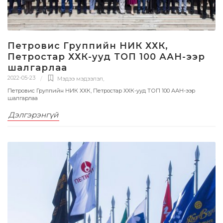
Петровис Группийн НИК ХХК,
Петростар ХХК-ууд ТОП 100 ААН-ээр
шалгарлаа
2022-05-23
Мэдээ мэдээлэл
,
Петровис Группийн НИК ХХК, Петростар ХХК-ууд ТОП 100 ААН-ээр
шалгарлаа
Дэлгэрэнгүй