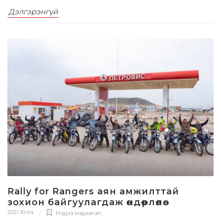
Дэлгэрэнгүй
Rally for Rangers аян амжилттай
зохион байгуулагдаж өндөрлөлөө
2021-10-04
Мэдээ мэдээлэл
,