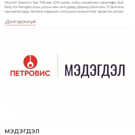
Монгол Экологи төв ТББ-аас 2014 оноос хойш санаачлан хэрэгжүүлж буй
Rally for Rangers олон улсын аян энэ удаад Дорнод аймгийн 15 байгаль
хамгаалагчдад Yamaha маркийн мотоцикл амжилттай хүлээлгэн өглөө.
Дэлгэрэнгүй
МЭДЭГДЭЛ