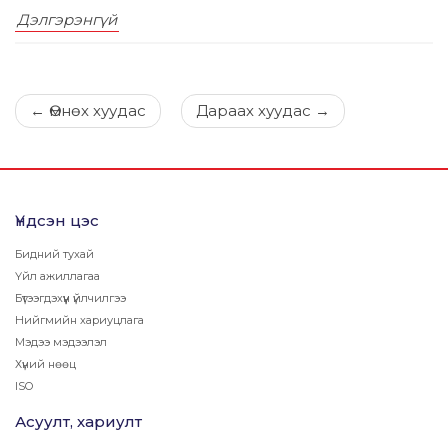
Дэлгэрэнгүй
←
Өмнөх хуудас
Дараах хуудас
→
Үндсэн цэс
Бидний тухай
Үйл ажиллагаа
Бүтээгдэхүүн үйлчилгээ
Нийгмийн хариуцлага
Мэдээ мэдээлэл
Хүний нөөц
ISO
Асуулт, хариулт